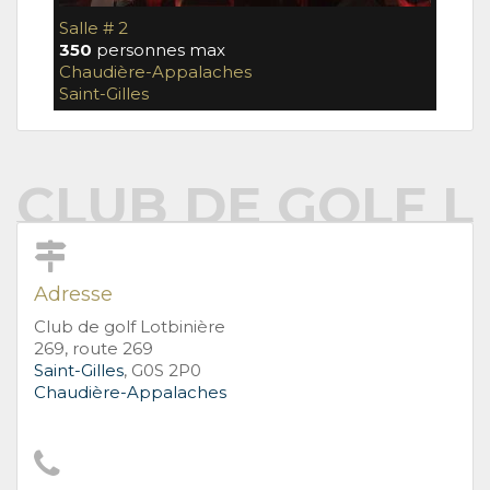
Salle # 2
350
personnes max
Chaudière-Appalaches
Saint-Gilles
CLUB DE GOLF L
Adresse
Club de golf Lotbinière
269, route 269
Saint-Gilles
, G0S 2P0
Chaudière-Appalaches