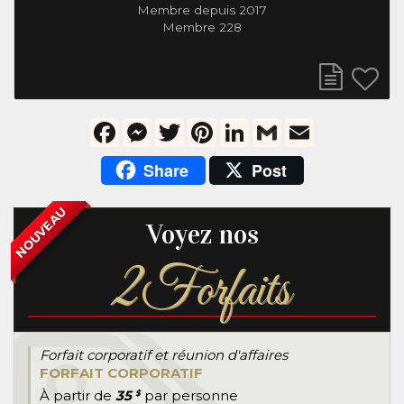
Membre depuis 2017
Membre 228
Facebook
Messenger
Twitter
Pinterest
LinkedIn
Gmail
Email
Share
Post
NOUVEAU
Voyez nos
2
Forfaits
Forfait corporatif et réunion d'affaires
FORFAIT CORPORATIF
À partir de
35
par personne
$