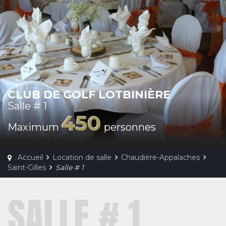
CLUB DE GOLF LOTBINIÈRE
Salle # 1
450
Maximum
personnes
Accueil
Location de salle
Chaudière-Appalaches
Saint-Gilles
Salle # 1
SALLE # 1