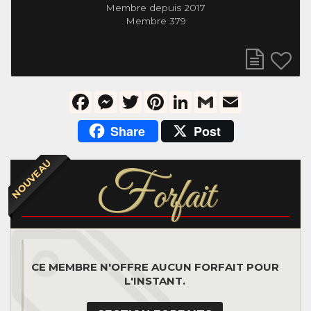
Membre depuis 2017
Membre 379
Facebook
Messenger
Twitter
Pinterest
LinkedIn
Gmail
Email
Share
Post
NOUVEAU
F
orfait
CE MEMBRE N'OFFRE AUCUN FORFAIT POUR
L'INSTANT.