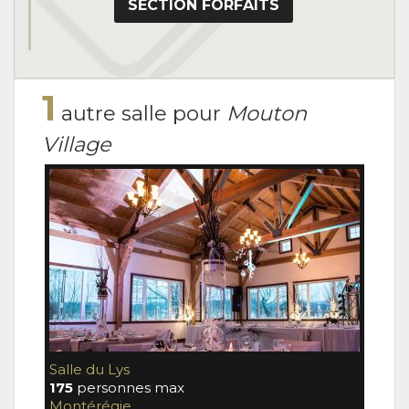
SECTION FORFAITS
1
autre salle pour
Mouton
Village
Salle du Lys
175
personnes max
Montérégie