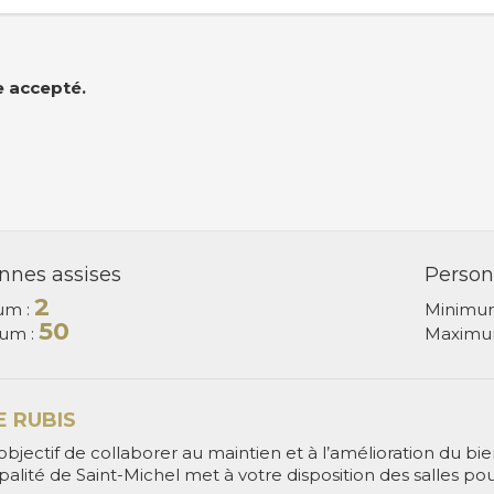
e accepté.
nnes assises
Person
2
um :
Minimu
50
um :
Maximu
E RUBIS
objectif de collaborer au maintien et à l’amélioration du bie
alité de Saint-Michel met à votre disposition des salles pou