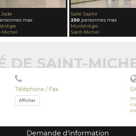
e Jade
Salle Saphir
ersonnes max
250
personnes max
érégie
Montérégie
t-Michel
Saint-Michel
É DE SAINT-MICH
Téléphone / Fax
S
mu
Afficher
cu
co
Demande d'information