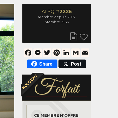
ALSQ #
2225
Membre depuis 2017
Membre 3166
Facebook
Messenger
Twitter
Pinterest
LinkedIn
Gmail
Email
Share
Post
NOUVEAU
F
orfait
CE MEMBRE N'OFFRE