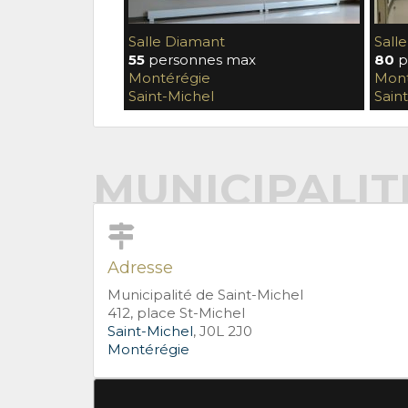
Salle Diamant
Sall
55
personnes max
80
p
Montérégie
Mont
Saint-Michel
Sain
MUNICIPALIT
Adresse
Municipalité de Saint-Michel
412, place St-Michel
Saint-Michel
, J0L 2J0
Montérégie