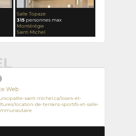
Salle Topaze
315
personnes max
Montérégie
Saint-Michel
EL
ite Web
nicipalite-saint-michel.ca/loisirs-et-
ltures/location-de-terrains-sportifs-et-salle-
mmunautaire