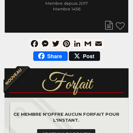
Membre depuis 2017
Membre 1456
Facebook
Messenger
Twitter
Pinterest
LinkedIn
Gmail
Email
Share
Post
NOUVEAU
F
orfait
CE MEMBRE N'OFFRE AUCUN FORFAIT POUR
L'INSTANT.