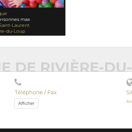
que
rsonnes max
Saint-Laurent
ère-du-Loup
 DE RIVIÈRE-DU
Téléphone / Fax
S
lo
Afficher