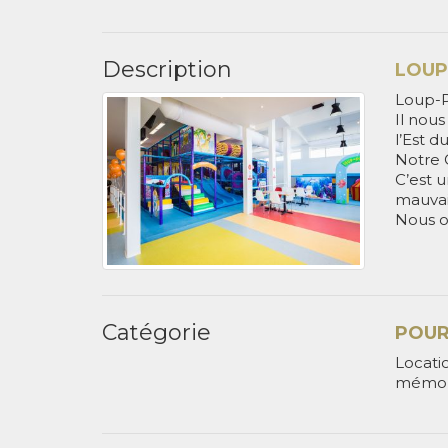
Description
LOUP
Loup-P
Il nous
l’Est 
Notre 
C’est 
mauvai
Nous of
Catégorie
POUR
Locatio
mémor