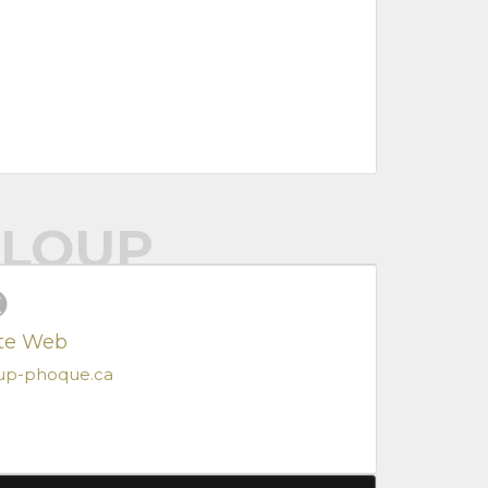
-LOUP
ite Web
up-phoque.ca