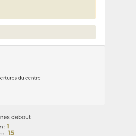
ertures du centre.
nes debout
1
m :
15
m :