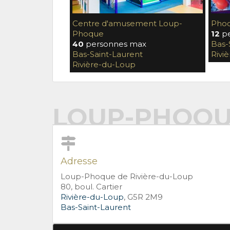
Centre d'amusement Loup-
Pho
Phoque
12
pe
40
personnes max
Bas-
Bas-Saint-Laurent
Rivi
Rivière-du-Loup
LOUP-PHOQUE
Adresse
Loup-Phoque de Rivière-du-Loup
80, boul. Cartier
Rivière-du-Loup
, G5R 2M9
Bas-Saint-Laurent