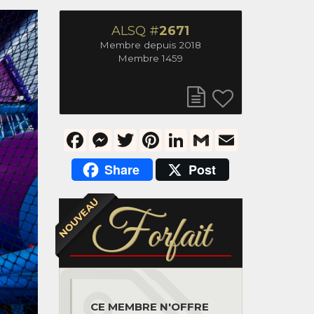
ALSQ #
2671
Membre depuis 2018
Membre 1459
Facebook
Messenger
Twitter
Pinterest
LinkedIn
Gmail
Email
Share
Post
NOUVEAU
F
orfait
CE MEMBRE N'OFFRE