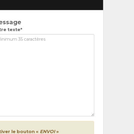
essage
tre texte*
iver le bouton «
ENVOI
»