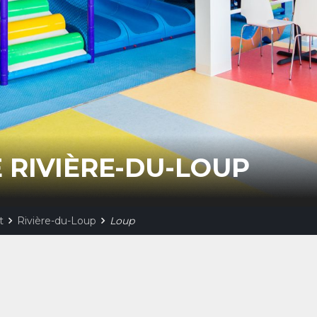
 RIVIÈRE-DU-LOUP
t
Rivière-du-Loup
Loup