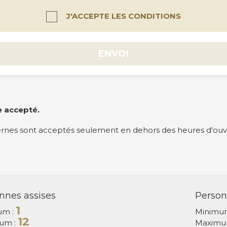
J'ACCEPTE LES CONDITIONS
ENVOI
e accepté.
ternes sont acceptés seulement en dehors des heures d'ouv
nnes assises
Person
1
um :
Minimu
12
um :
Maximu