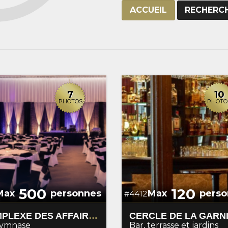
ACCUEIL
RECHERC
7
10
PHOTOS
PHOTO
500
120
Max
personnes
Max
perso
#4412
COMPLEXE DES AFFAIRES 905
Gymnase
Bar, terrasse et jardins