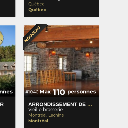
Québec
Québec
NOUVEAU
S
110
nnes
Max
personnes
#1046
ER
ARRONDISSEMENT DE LACHINE
Vieille brasserie
Montréal, Lachine
Montréal