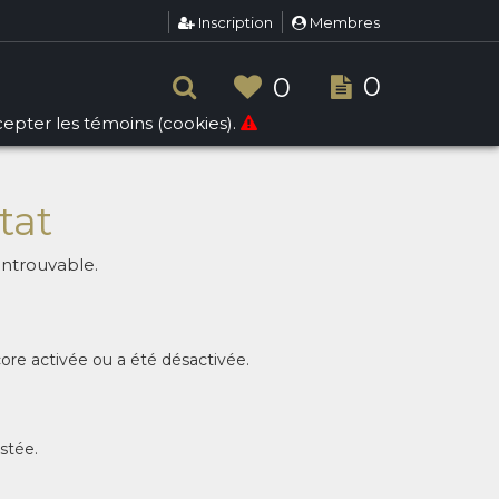
Inscription
Membres
0
0
ccepter les témoins (cookies).
tat
introuvable.
core activée ou a été désactivée.
istée.