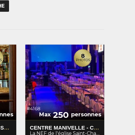
HE
8
S
PHOTOS
#4168
250
nnes
Max
personnes
CERCLE DE LA GARNISON
CENTRE MANIVELLE - CRÉATION ET DIFFUSION DES ARTS
La NEF de l'église Saint-Charles - Manivelle centre de création