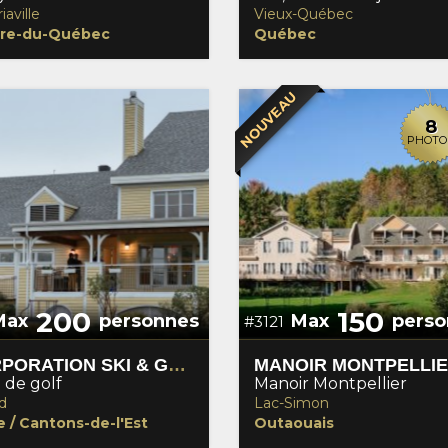
iaville
Vieux-Québec
re-du-Québec
Québec
NOUVEAU
8
PHOTO
200
150
Max
personnes
Max
perso
#3121
CORPORATION SKI & GOLF MONT ORFORD
MANOIR MONTPELLI
 de golf
Manoir Montpellier
d
Lac-Simon
e / Cantons-de-l'Est
Outaouais