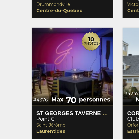
Drummondville
Victor
Centre-du-Québec
Cent
10
PHOTOS
#4247
70
Max
personnes
#4376
ST GEORGES TAVERNE URBAINE
Point G
Club
Saint-Jérôme
Orfor
Laurentides
Estri