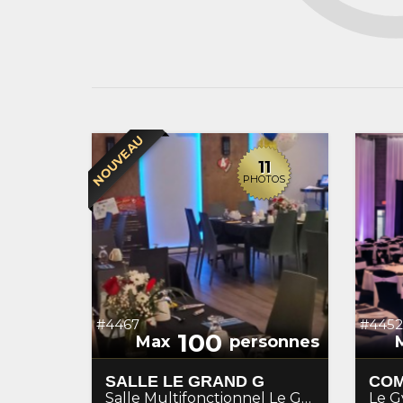
NOUVEAU
11
PHOTOS
#4467
#4452
100
Max
personnes
SALLE LE GRAND G
Salle Multifonctionnel Le Grand G
Le 