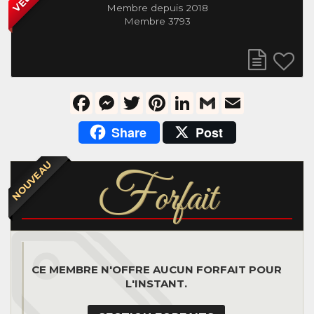
Membre depuis 2018
Membre 3793
Facebook
Messenger
Twitter
Pinterest
LinkedIn
Gmail
Email
Share
Post
NOUVEAU
F
orfait
CE MEMBRE N'OFFRE AUCUN FORFAIT POUR
L'INSTANT.