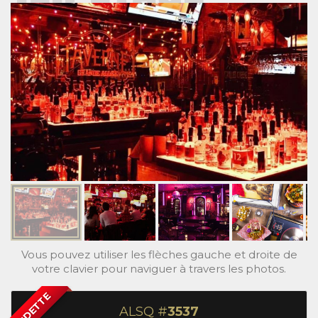
Vous pouvez utiliser les flèches gauche et droite de
votre clavier pour naviguer à travers les photos.
VEDETTE
ALSQ #
3537