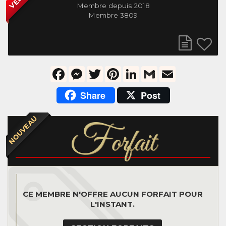
Membre depuis 2018
Membre 3809
Facebook
Messenger
Twitter
Pinterest
LinkedIn
Gmail
Email
Share
Post
NOUVEAU
F
orfait
CE MEMBRE N'OFFRE AUCUN FORFAIT POUR
L'INSTANT.