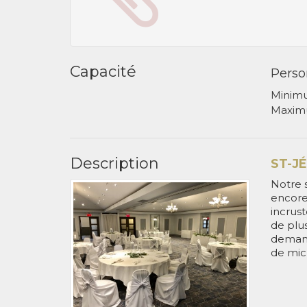
Capacité
Perso
Minim
Maxim
Description
ST-J
Notre 
encore
incrus
de plu
demand
de micr