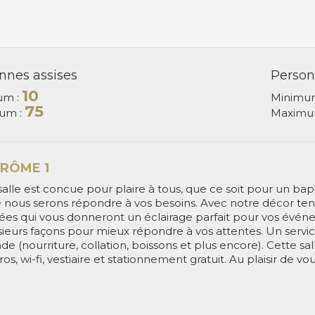
nnes assises
Person
10
um :
Minimu
75
um :
Maximu
ÉRÔME 1
salle est concue pour plaire à tous, que ce soit pour un ba
 nous serons répondre à vos besoins. Avec notre décor te
tées qui vous donneront un éclairage parfait pour vos évén
sieurs façons pour mieux répondre à vos attentes. Un servic
e (nourriture, collation, boissons et plus encore). Cette 
os, wi-fi, vestiaire et stationnement gratuit. Au plaisir de vous 