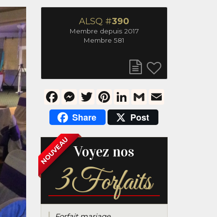
ALSQ #
390
Membre depuis 2017
Membre 581
Facebook
Messenger
Twitter
Pinterest
LinkedIn
Gmail
Email
Share
Post
NOUVEAU
Voyez nos
3
Forfaits
Forfait mariage