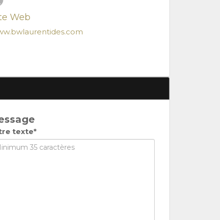
ite Web
w.bwlaurentides.com
essage
tre texte*