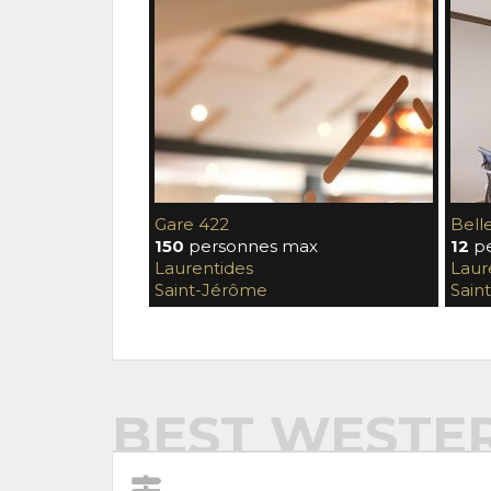
Gare 422
Belle
150
personnes max
12
pe
Laurentides
Laur
Saint-Jérôme
Sain
BEST WESTE