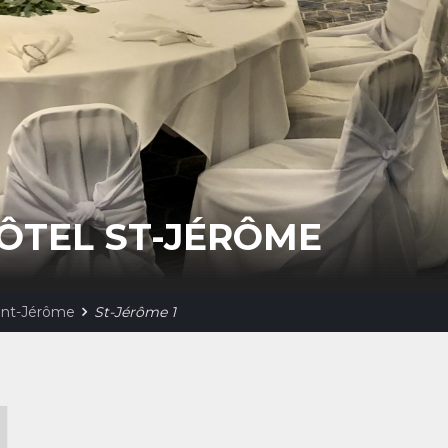
ÔTEL ST-JÉRÔME
int-Jérôme
St-Jérôme 1
1