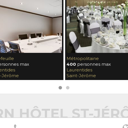
feuille
Métropolitaine
rsonnes max
400
personnes max
entides
Laurentides
t-Jérôme
Saint-Jérôme
RN HÔTEL ST-JÉR