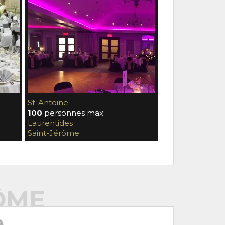
St-Antoine
St-Jérôme 2
100
personnes max
50
personnes 
Laurentides
Laurentides
Saint-Jérôme
Saint-Jérôme
ÔME