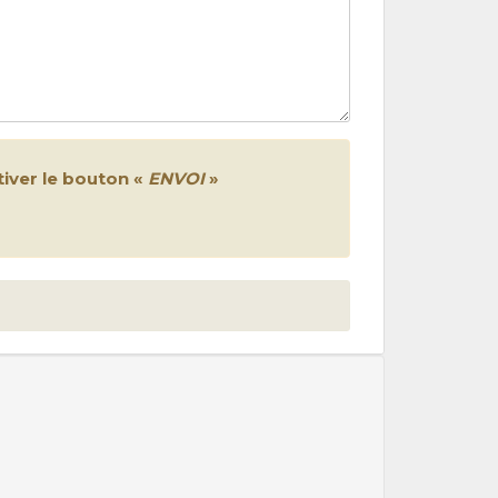
iver le bouton «
ENVOI
»