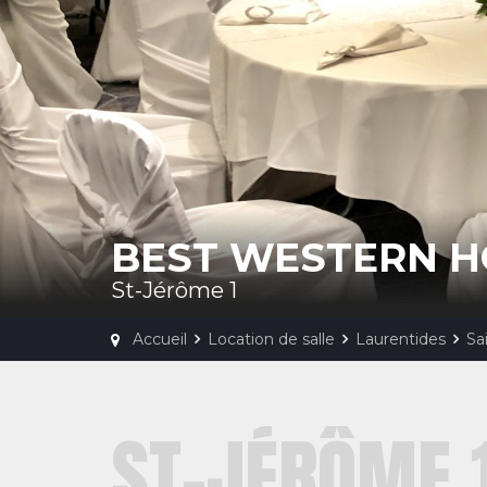
BEST WESTERN H
St-Jérôme 1
Accueil
Location de salle
Laurentides
Sa
ST-JÉRÔME 