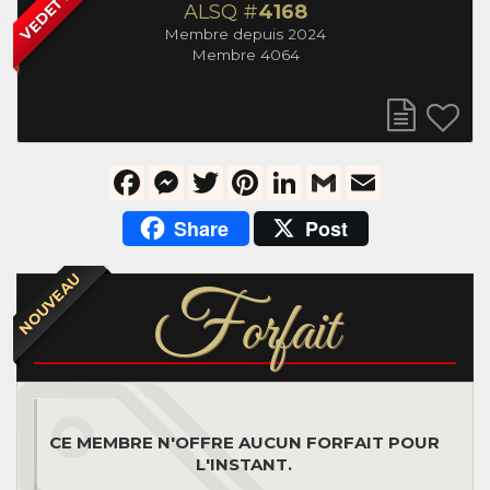
VEDETTE
ALSQ #
4168
Membre depuis 2024
Membre 4064
Facebook
Messenger
Twitter
Pinterest
LinkedIn
Gmail
Email
Share
Post
NOUVEAU
F
orfait
CE MEMBRE N'OFFRE AUCUN FORFAIT POUR
L'INSTANT.