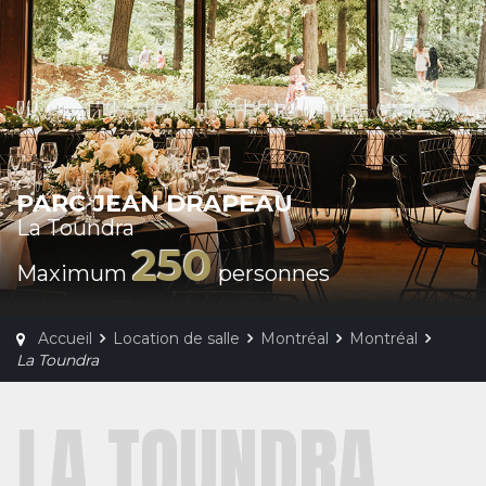
PARC JEAN DRAPEAU
La Toundra
250
Maximum
personnes
Accueil
Location de salle
Montréal
Montréal
La Toundra
LA TOUNDRA