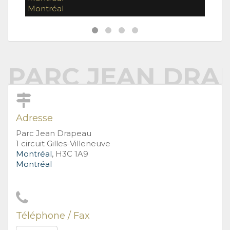
Montréal
Mont
PARC JEAN DRA
Adresse
Parc Jean Drapeau
1 circuit Gilles-Villeneuve
Montréal
, H3C 1A9
Montréal
Téléphone / Fax