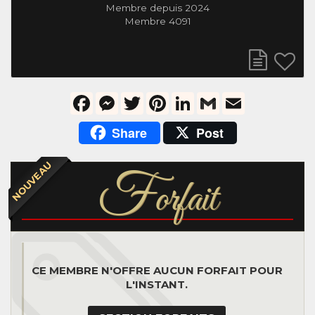
Membre depuis 2024
Membre 4091
Facebook
Messenger
Twitter
Pinterest
LinkedIn
Gmail
Email
Share
Post
NOUVEAU
F
orfait
CE MEMBRE N'OFFRE AUCUN FORFAIT POUR
L'INSTANT.