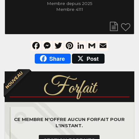
Membre depuis 2025
Membre 4111
Facebook
Messenger
Twitter
Pinterest
LinkedIn
Gmail
Email
Share
Post
NOUVEAU
F
orfait
CE MEMBRE N'OFFRE AUCUN FORFAIT POUR
L'INSTANT.