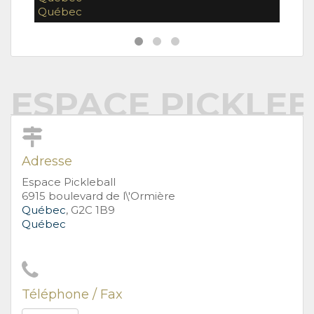
Québec
Qué
ESPACE PICKLE
Adresse
Espace Pickleball
6915 boulevard de l\'Ormière
Québec
, G2C 1B9
Québec
Téléphone / Fax