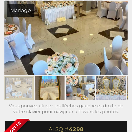
Mariage
Vous pouvez utiliser les flèches gauche et droite de
votre clavier pour naviguer à travers les photos.
VEDETTE
ALSQ #
4298