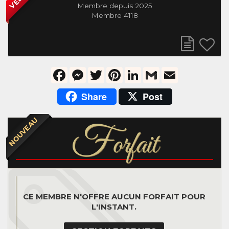
Membre depuis 2025
Membre 4118
Facebook
Messenger
Twitter
Pinterest
LinkedIn
Gmail
Email
Share
Post
NOUVEAU
F
orfait
CE MEMBRE N'OFFRE AUCUN FORFAIT POUR
L'INSTANT.