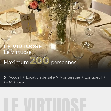
LE VIRTUOSE
Le Virtuose
200
Maximum
personnes
Accueil
Location de salle
Montérégie
Longueuil
Le Virtuose
LE VIRTUOSE