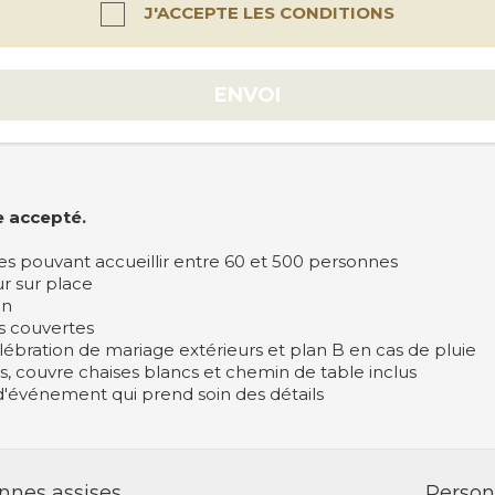
J'ACCEPTE LES CONDITIONS
ENVOI
e accepté.
ées pouvant accueillir entre 60 et 500 personnes
ur sur place
on
s couvertes
lébration de mariage extérieurs et plan B en cas de pluie
 couvre chaises blancs et chemin de table inclus
'événement qui prend soin des détails
nnes assises
Person