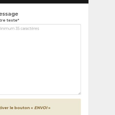
essage
tre texte*
iver le bouton «
ENVOI
»