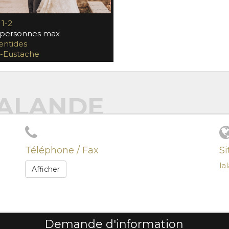
 1-2
personnes max
entides
t-Eustache
LALANDE
Téléphone / Fax
S
la
Afficher
Demande d'information