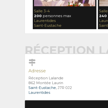
Salle 3-4
Salle
200
personnes max
240
Laurentides
Laur
Saint-Eustache
Sain
RÉCEPTION 
Adresse
Réception Lalande
862 Montée Laurin
Saint-Eustache
, J7R 0J2
Laurentides