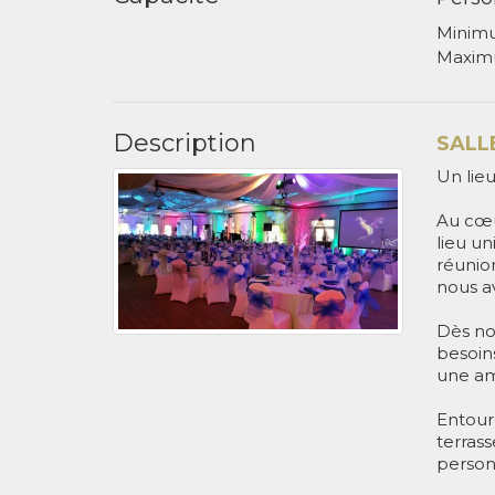
Minim
Maxim
Description
SALLE
Un lie
Au cœu
lieu un
réunion
nous av
Dès no
besoins
une am
Entouré
terrass
person