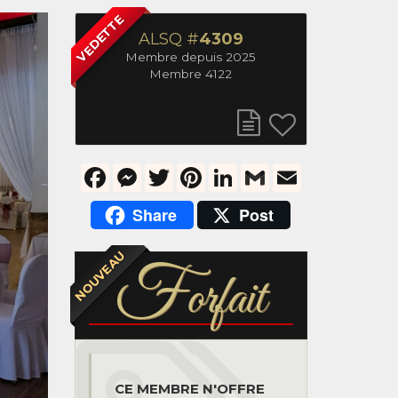
VEDETTE
ALSQ #
4309
Membre depuis 2025
Membre 4122
Facebook
Messenger
Twitter
Pinterest
LinkedIn
Gmail
Email
Share
Post
NOUVEAU
F
orfait
CE MEMBRE N'OFFRE