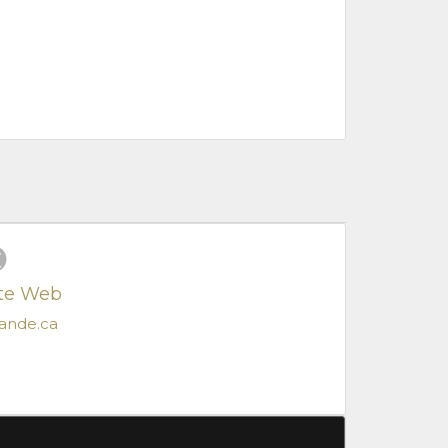
ite Web
lande.ca