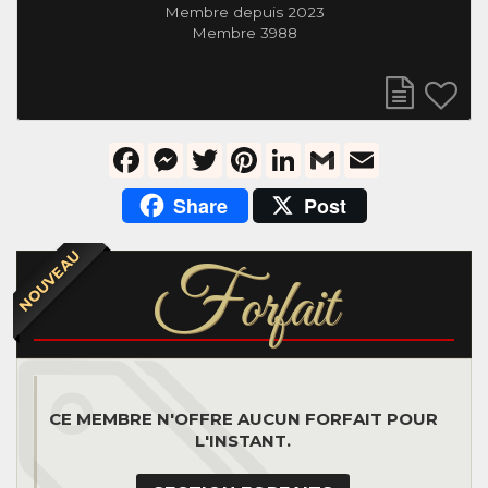
Membre depuis 2023
Membre 3988
Facebook
Messenger
Twitter
Pinterest
LinkedIn
Gmail
Email
Share
Post
NOUVEAU
F
orfait
CE MEMBRE N'OFFRE AUCUN FORFAIT POUR
L'INSTANT.