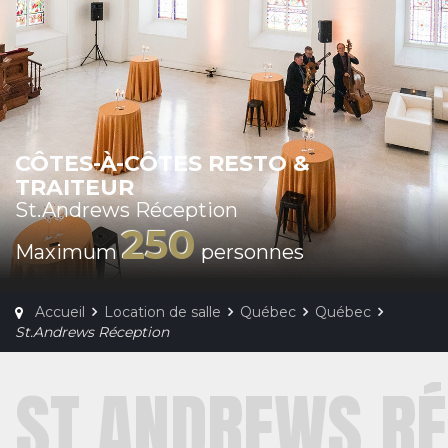
CÔTES-À-CÔTES RESTO &
TRAITEUR
St.Andrews Réception
250
Maximum
personnes
Accueil
Location de salle
Québec
Québec
St.Andrews Réception
ST.ANDREWS RÉ