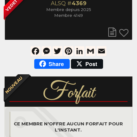
VEDETTE
ALSQ #
4369
Membre depuis 2025
Membre 4149
Facebook
Messenger
Twitter
Pinterest
LinkedIn
Gmail
Email
Share
Post
NOUVEAU
F
orfait
CE MEMBRE N'OFFRE AUCUN FORFAIT POUR
L'INSTANT.