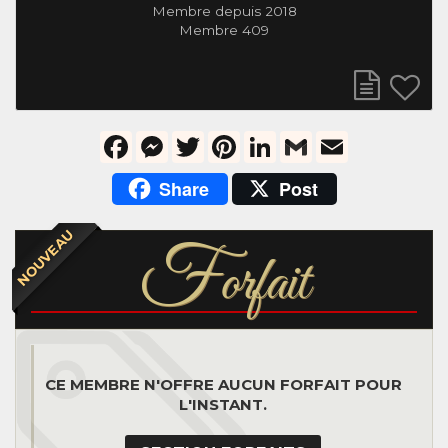
Membre depuis 2018
Membre 409
Facebook
Messenger
Twitter
Pinterest
LinkedIn
Gmail
Email
Share
Post
NOUVEAU
F
orfait
CE MEMBRE N'OFFRE AUCUN FORFAIT POUR
L'INSTANT.