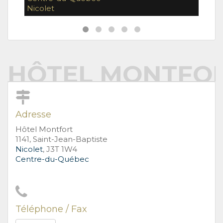
Nicolet
Nico
HÔTEL MONTFO
Adresse
Hôtel Montfort
1141, Saint-Jean-Baptiste
Nicolet
, J3T 1W4
Centre-du-Québec
Téléphone / Fax