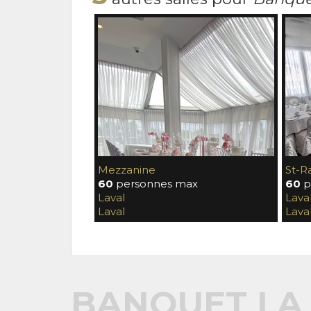
Mezzanine
St-R
60
personnes max
60
p
Laval
Lava
Laval
Lava
BANQUET LA 