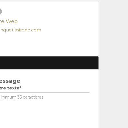
ite Web
nquetlasirene.com
essage
tre texte*