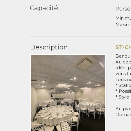
Capacité
Perso
Minim
Maxim
Description
ST-C
Banque
Au coeu
Idéal p
vous fa
Tous no
* Stati
* Possi
* Style
Au plai
Demand