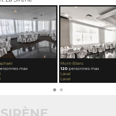
aphaël
Mont-Blanc
ersonnes max
120
personnes max
l
Laval
l
Laval
SIRÈNE