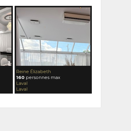
Reine Élizabeth
Mélina
160
personnes max
70
personnes 
Laval
Laval
Laval
Laval