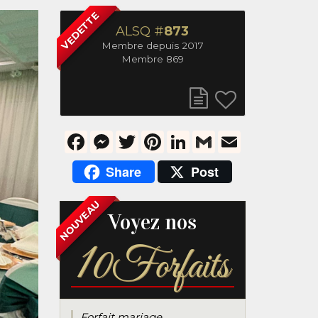
VEDETTE
ALSQ #
873
Membre depuis 2017
Membre 869
Facebook
Messenger
Twitter
Pinterest
LinkedIn
Gmail
Email
Share
Post
NOUVEAU
Voyez nos
1
0Forfaits
Forfait mariage