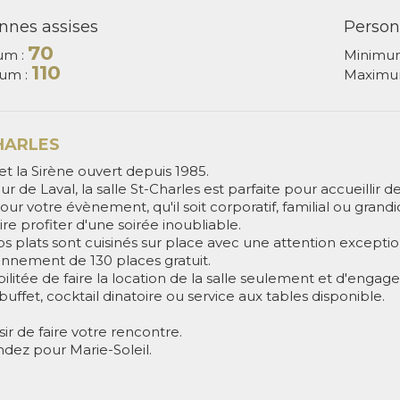
nnes assises
Person
70
um :
Minimu
110
um :
Maximu
HARLES
t la Sirène ouvert depuis 1985.
r de Laval, la salle St-Charles est parfaite pour accueillir de
our votre évènement, qu'il soit corporatif, familial ou grand
ire profiter d'une soirée inoubliable.
s plats sont cuisinés sur place avec une attention exceptio
onnement de 130 places gratuit.
bilitée de faire la location de la salle seulement et d'engage
 buffet, cocktail dinatoire ou service aux tables disponible.
sir de faire votre rencontre.
ez pour Marie-Soleil.