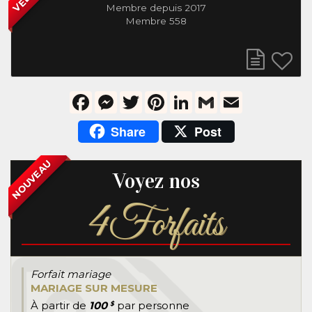
Membre depuis 2017
Membre 558
Facebook
Messenger
Twitter
Pinterest
LinkedIn
Gmail
Email
Share
Post
NOUVEAU
Voyez nos
4
Forfaits
Forfait mariage
MARIAGE SUR MESURE
À partir de
100
par personne
$