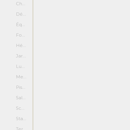
Chapiteaux
Décor champêtre
Équipement multimédia
Foyer
Hébergement sur place
Jardin fleurie
Luminosité naturelle (fenêtré)
Menus végétariens
Piste de danse
Salle climatisée
Scène ou estrade
Stationnement
Terrasse / jardin / espace extérieur