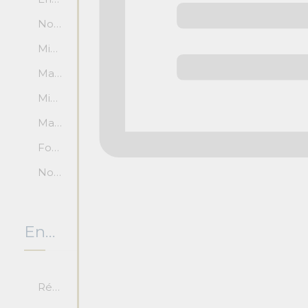
Nom de la salle
Min pers. assis
Max pers. assis
Min pers. debour
Max pers. debout
Forfaits
Nombre de photos
Endroit
Région