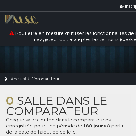
Inscri
Pour être en mesure d'utiliser les fonctionnalités de n
navigateur doit accepter les témoins (cookie
COMPARATEUR
Accueil
Comparateur
0
SALLE DANS LE
COMPARATEUR
Chaque salle ajoutée dans le comparateur est
enregistrée pour une période de
180 jours
à partir
de la date de l'ajout de celle-ci.