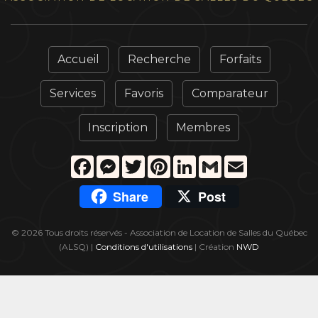
Accueil
Recherche
Forfaits
Services
Favoris
Comparateur
Inscription
Membres
Facebook
Messenger
Twitter
Pinterest
LinkedIn
Gmail
Email
Share
Post
© 2026 Tous droits réservés - Association de Location de Salles du Québec
(ALSQ) |
Conditions d'utilisations
| Création
NWD