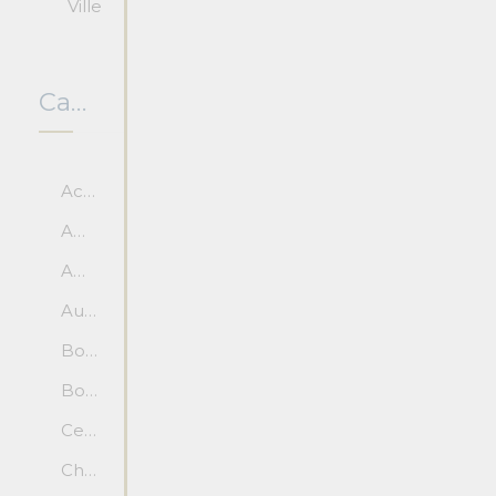
Ville
Caractéristiques
Accès pour personne à mobilité réduite
Aménagement paysager
Amphithéâtre
Auditorium
Bord de l'eau
Borne de recharge électrique
Centre ville (ou près)
Chapelle