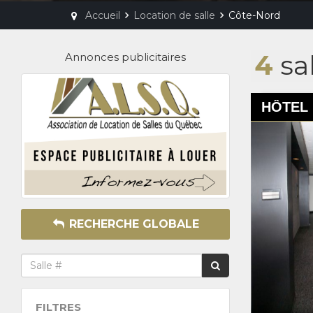
Accueil
Location de salle
Côte-Nord
4
sal
Annonces publicitaires
HÔTEL
RECHERCHE GLOBALE
FILTRES