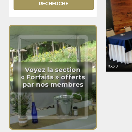
RECHERCHE
#322
Voyez la section
« Forfaits » offerts
par nos membres