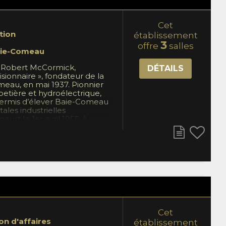
Cet
tion
établissement
3
offre
salles
ie-Comeau
e Robert McCormick,
DÉTAILS
ionnaire », fondateur de la
meau, en mai 1937. Pionnier
apetière et hydroélectrique,
 permis d’élever Baie-Comeau
ales industrielles
eurt le 1er avril 1955, à
nhumé dans sa propriété qu’il
gny.
Cet
on d'affaires
établissement