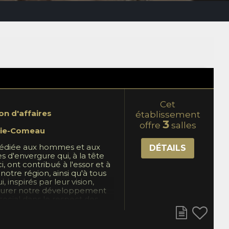
Cet
on d'affaires
établissement
3
offre
salles
ie-Comeau
 dédiée aux hommes et aux
DÉTAILS
s d'envergure qui, à la tête
ci, ont contribué à l'essor et à
notre région, ainsi qu'à tous
, inspirés par leur vision,
ssurer notre développement
ocial dans le respect des
s qui nous sont chères.