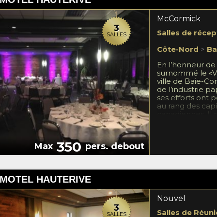
McCormick
3
Salles de récep
SALLES
Côte-Nord
>
Ba
En l’honneur d
surnommé le «Vis
ville de Baie-Co
de l’industrie p
ses efforts ont
au rang des capit
canadiennes. Il m
Chicago et est i
nomme Champi
350
Max
pers. debout
 MOTEL HAUTERIVE
Nouvel
3
Salles de Réuni
SALLES