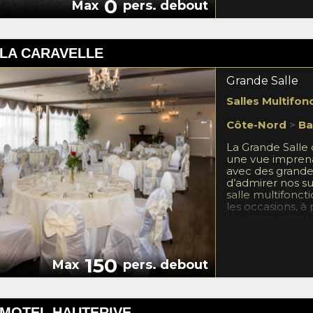
0
Max
pers. debout
LA CARAVELLE
Grande Salle
Salles Multifon
Côte-Nord
>
Ba
La Grande Salle 
une vue imprenab
avec des grande
d’admirer nos s
salle multifonct
les occasions, à 
Un écran géant m
base pour allocu
brancher un iPod
micro et son pie
150
Max
pers. debout
pieds • Tables r
personnes) • Faci
Internet sans fil
 MOTEL HAUTERIVE