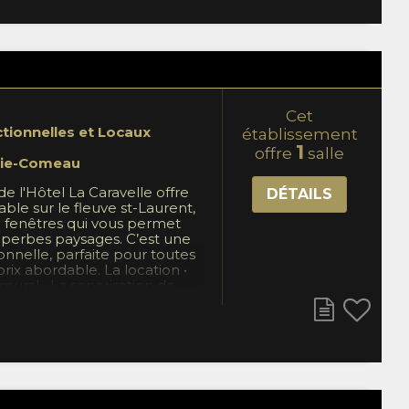
Cet
ctionnelles et Locaux
établissement
1
offre
salle
ie-Comeau
de l'Hôtel La Caravelle offre
DÉTAILS
le sur le fleuve st-Laurent,
 fenêtres qui vous permet
uperbes paysages. C’est une
ionnelle, parfaite pour toutes
prix abordable. La location •
ural • La sonorisation de
tion au micro • Fil 1/8 pour
 ou portable • Un lutrin • Un
d • Tables rectangulaires de 6
ondes de 60 pouces (table à 8
lités pour les traiteurs •