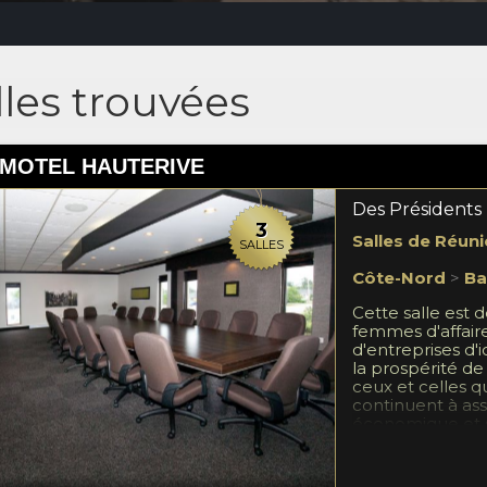
les trouvées
 MOTEL HAUTERIVE
Des Présidents
3
Salles de Réuni
SALLES
Côte-Nord
>
Ba
Cette salle est
femmes d'affaire
d'entreprises d'i
la prospérité de 
ceux et celles qui
continuent à a
économique et s
valeurs humaine