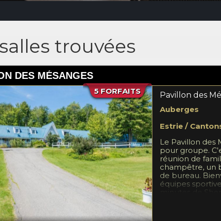
salles trouvées
LON DES MÉSANGES
5 FORFAITS
Pavillon des M
Auberges
Estrie / Canton
Le Pavillon des
pour groupe. C'e
réunion de famil
champêtre, un ba
de bureau. Bie
équipes sportive
minutes de Sher
dormir est de 40
chambres avec sa
de réception peu