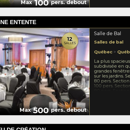
100
Max
pers. debout
Vous pouvez inst
quelques tentes.
Spas - jardin de 
231335 délivré l
NNE ENTENTE
2026
Salle de Bal
12
Salles de bal
SALLES
Québec
>
Québ
La plus spacieus
subdivisée en q
grandes fenêtre
sur les jardins. 
80 pers. Section 
100 pers. Sectio
80 pers. Section
180
500
Max
pers. debout
EU DE CRÉATION