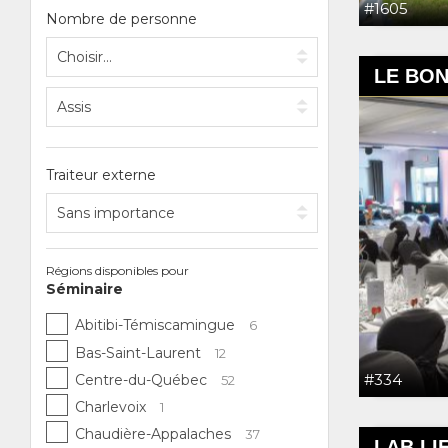
#1605
Nombre de personne
LE BO
Traiteur externe
Régions disponibles pour
Séminaire
Abitibi-Témiscamingue
6
Bas-Saint-Laurent
12
#334
Centre-du-Québec
52
Charlevoix
1
Chaudière-Appalaches
37
LAB LI