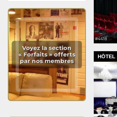
#4418
Voyez la section
« Forfaits » offerts
HÔTEL
par nos membres