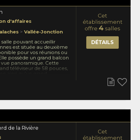
n
Cet
on d'affaires
établissement
4
offre
salles
alaches
>
Vallée-Jonction
alle pouvant accueillir
DÉTAILS
onnes est située au deuxième
ponible pour vos réunions ou
 Elle possède un grand balcon
e vue panoramique. Cette
grand téléviseur de 58 pouces,
on ainsi qu’un grand
 évier et un frigo. Un
lus directement dans la salle.
salle, vous profiterez d’un
ment et d’un excellent
tuit. Vous aurez aussi accès
mplémentaires de
de boissons du restaurant
résor en bouche tout au long
ne suite corporative à louer
pour votre hébergement.
rd de la Rivière
Cet
s
établissement