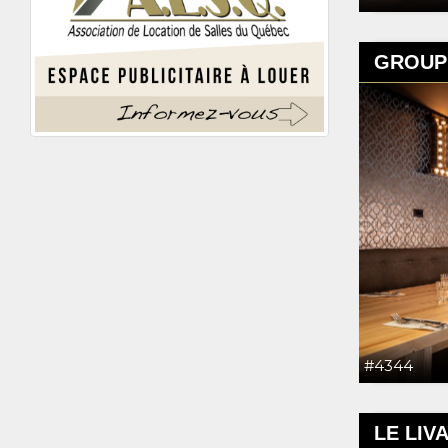
GROUPE
#4344
LE LIV