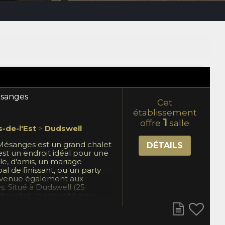
ésanges
Cet
établissement
1
offre
salle
s-de-l'Est
>
Dudswell
 Mésanges est un grand chalet
DÉTAILS
st un endroit idéal pour une
le, d'amis, un mariage
l de finissant, ou un party
nvenue également aux
s. Situé à Dudswell (25
brooke), la capacité pour
 à 57 personnes (21
lle de bain privé) et la salle
t accueillir 80 personnes.