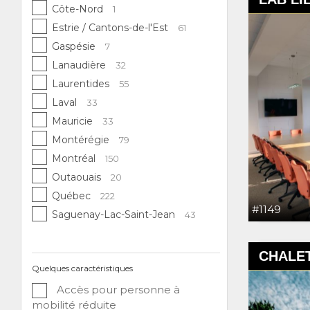
Côte-Nord
1
Estrie / Cantons-de-l'Est
61
Gaspésie
7
Lanaudière
32
Laurentides
55
Laval
33
Mauricie
33
Montérégie
79
Montréal
150
Outaouais
20
Québec
222
#1149
Saguenay-Lac-Saint-Jean
43
CHALET
Quelques caractéristiques
Accès pour personne à
mobilité réduite