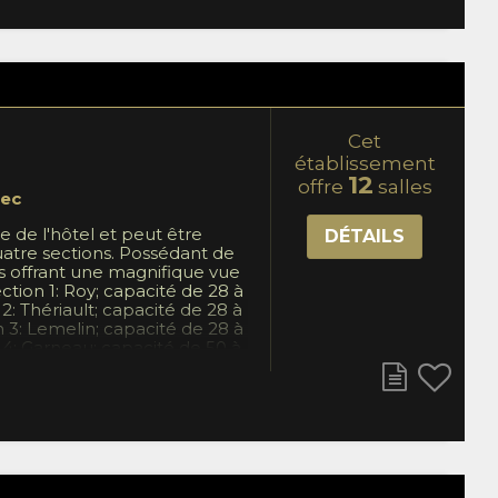
allez un chapiteau et
 Cuisine complète, piscine -
fleurs, ruisseau et lac. CTIQ
e 07-04-2025 expire le 01-05-
Cet
établissement
12
offre
salles
ec
e de l'hôtel et peut être
DÉTAILS
uatre sections. Possédant de
s offrant une magnifique vue
Section 1: Roy; capacité de 28 à
2: Thériault; capacité de 28 à
n 3: Lemelin; capacité de 28 à
 4: Garneau; capacité de 50 à