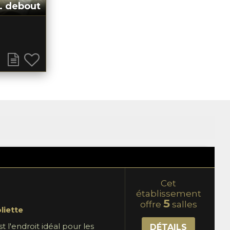
. debout
Cet
établissement
5
offre
salles
liette
st l'endroit idéal pour les
DÉTAILS