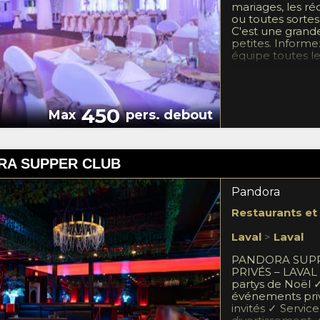
mariages, les réc
ou toutes sortes
C'est une grande
petites. Inform
équipe toutes les
450
Max
pers. debout
RA SUPPER CLUB
Pandora
Restaurants et
Laval
>
Laval
PANDORA SUPP
PRIVÉS – LAVAL 
partys de Noël ✓
événements priv
invités ✓ Service