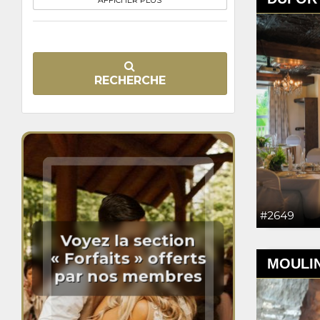
AFFICHER PLUS
RECHERCHE
#2649
Voyez la section
« Forfaits » offerts
MOULIN
par nos membres