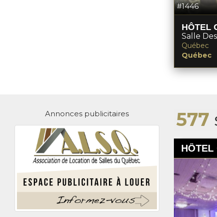
#1446
HÔTEL 
Salle Des
Québec
Québec
577
Annonces publicitaires
HÔTEL 