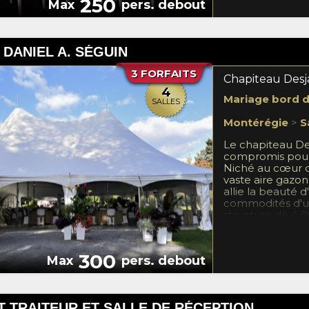
250
Max
pers. debout
Possibilitée de fa
seulement et d'
traiteur. * Style 
service aux table
 DANIEL A. SÉGUIN
faire votre ren
Soleil.
3 FORFAITS
Chapiteau Desj
4
Mariage bord de
SALLES
Montérégie
>
S
Le chapiteau De
compromis pour
Niché au cœur d
vaste aire gazon
allie la beauté 
commodités d'un
structure de 4 8
de béton, offre 
s'adapte avec so
Pensé pour simpli
300
Max
pers. debout
dispose d'un fri
traiteur fonctio
eau chaude et f
accès électrique
 TRAITEUR ET SALLE DE RÉCEPTION
principal offre l'