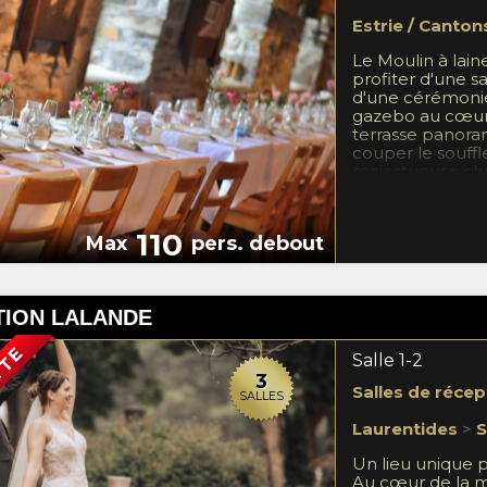
Estrie / Canton
Le Moulin à lain
profiter d'une s
d'une cérémonie
gazebo au cœur 
terrasse panora
couper le souffle
majestueuse ch
110
Max
pers. debout
TION LALANDE
TTE
Salle 1-2
3
Salles de récep
SALLES
Laurentides
>
S
Un lieu unique 
Au cœur de la m