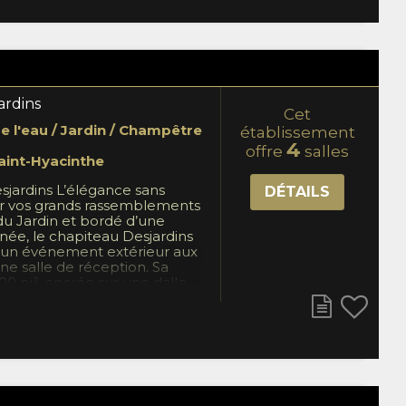
ire la location de la salle
engager votre propre
buffet, cocktail dinatoire ou
s disponible. Au plaisir de
contre. Demandez pour Marie-
ardins
Cet
 l'eau / Jardin / Champêtre
établissement
4
offre
salles
aint-Hyacinthe
sjardins L’élégance sans
DÉTAILS
 vos grands rassemblements
u Jardin et bordé d’une
née, le chapiteau Desjardins
d'un événement extérieur aux
e salle de réception. Sa
00 pi², ancrée sur une dalle
une finition soignée qui
uplesse à tous vos projets.
fier l’organisation, l'espace
go industriel et d'un chapiteau
nnel incluant un évier avec
roide ainsi que de nombreux
s. À quelques pas, le pavillon
accès à des installations