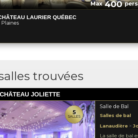
400
Max
pers
CHÂTEAU LAURIER QUÉBEC
 Plaines
salles trouvées
CHÂTEAU JOLIETTE
Salle de Bal
5
Salles de bal
SALLES
Lanaudière
>
Jo
La salle de bal e