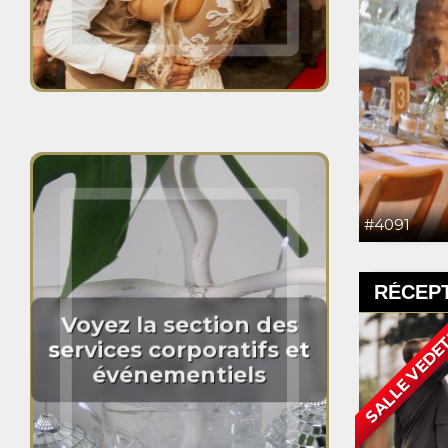
#4091
RÉCEP
Voyez la section des
SALLE VEDE
services corporatifs et
événementiels