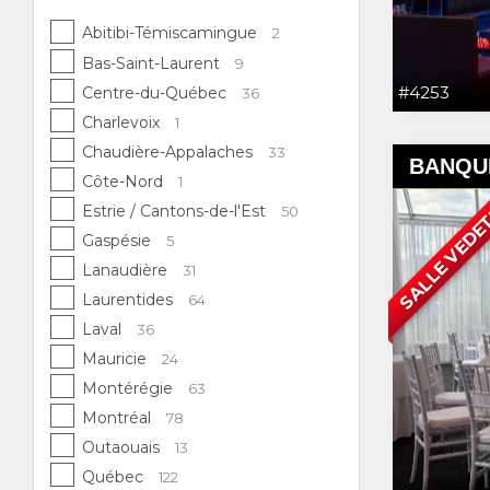
Abitibi-Témiscamingue
2
Bas-Saint-Laurent
9
#4253
Centre-du-Québec
36
Charlevoix
1
Chaudière-Appalaches
33
BANQUE
Côte-Nord
1
SALLE VEDE
Estrie / Cantons-de-l'Est
50
Gaspésie
5
Lanaudière
31
Laurentides
64
Laval
36
Mauricie
24
Montérégie
63
Montréal
78
Outaouais
13
Québec
122