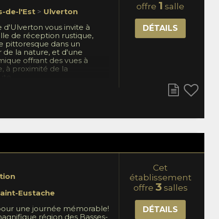
1
offre
salle
s-de-l'Est
>
Ulverton
e d'Ulverton vous invite à
DÉTAILS
alle de réception rustique,
 pittoresque dans un
de la nature, et d'une
mique offrant des vues à
, à proximité de la
ute
Cet
tion
établissement
3
offre
salles
aint-Eustache
pour une journée mémorable!
DÉTAILS
agnifique région des Basses-