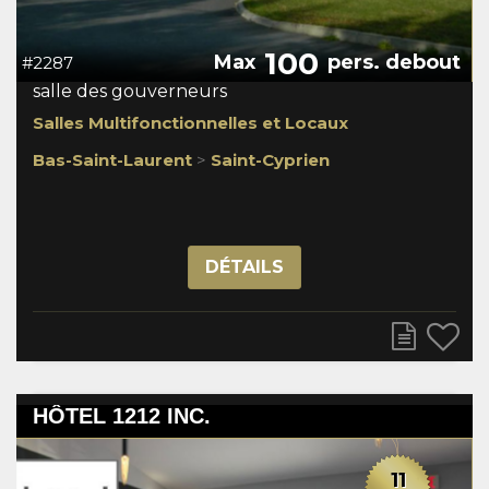
100
Max
pers. debout
#2287
salle des gouverneurs
Salles Multifonctionnelles et Locaux
Bas-Saint-Laurent
>
Saint-Cyprien
DÉTAILS
HÔTEL 1212 INC.
11