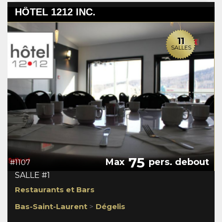
HÔTEL 1212 INC.
11
SALLES
75
Max
pers. debout
#1107
SALLE #1
Restaurants et Bars
Bas-Saint-Laurent
>
Dégelis