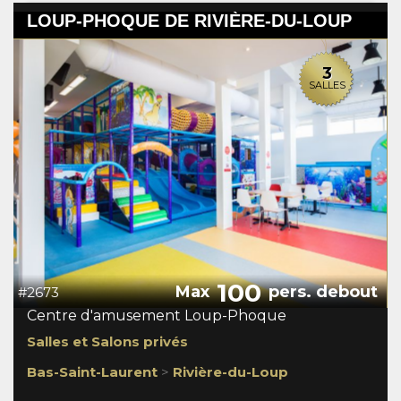
LOUP-PHOQUE DE RIVIÈRE-DU-LOUP
3
SALLES
100
Max
pers. debout
#2673
Centre d'amusement Loup-Phoque
Salles et Salons privés
Bas-Saint-Laurent
>
Rivière-du-Loup