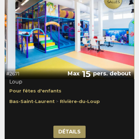
SALLES
15
Max
pers. debout
#2671
Loup
Pour fêtes d'enfants
Bas-Saint-Laurent
>
Rivière-du-Loup
DÉTAILS