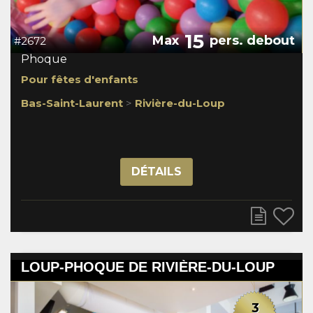
15
Max
pers. debout
#2672
Phoque
Pour fêtes d'enfants
Bas-Saint-Laurent
>
Rivière-du-Loup
DÉTAILS
LOUP-PHOQUE DE RIVIÈRE-DU-LOUP
3