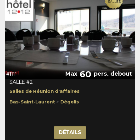
SALLES
60
Max
pers. debout
#1111
SALLE #2
Salles de Réunion d'affaires
Bas-Saint-Laurent
>
Dégelis
DÉTAILS