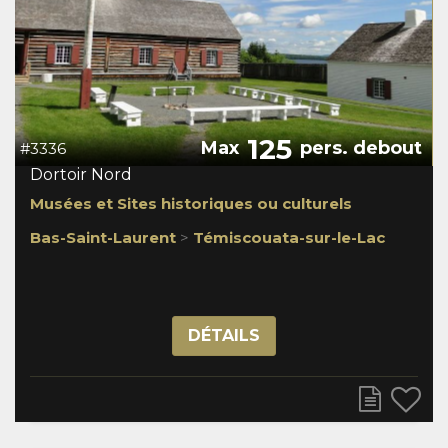
125
Max
pers. debout
#3336
Dortoir Nord
Musées et Sites historiques ou culturels
Bas-Saint-Laurent
>
Témiscouata-sur-le-Lac
DÉTAILS