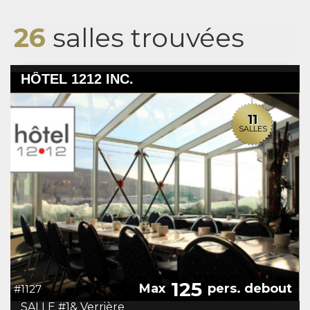
26
salles trouvées
HÔTEL 1212 INC.
11
SALLES
125
Max
pers. debout
#1127
SALLE #1& Verrière