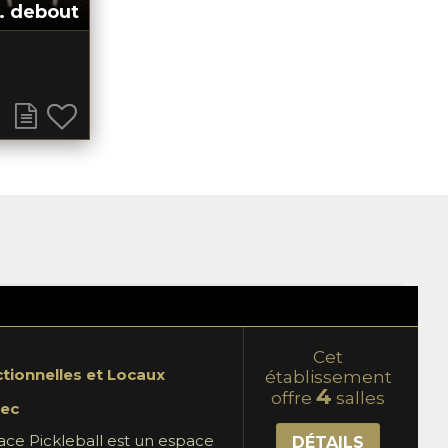
. debout
Cet
ctionnelles et Locaux
établissement
4
offre
salles
ec
pace Pickleball est un espace
DÉTAILS