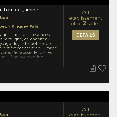
au haut de gamme
Cet
tion
établissement
2
offre
salles
bec
>
Kingsey Falls
gnifique sur les espaces
DÉTAILS
sin rectiligne, ce chapiteau
aysage du jardin botanique
e entièrement vitrée. Il marie
ibilité. Rehaussé de lustres
’une scène avec option
’un plancher de béton, ce
permanent accueille aussi
ons formelles que les soirées
. Pour personnaliser votre
eurs options sont offertes :
équipement audio, location
ppes, accès à l'équipement de
ons florales et bien plus
ez l’ambiance qui vous
ponible de juin à octobre.
Cet
tion
établissement