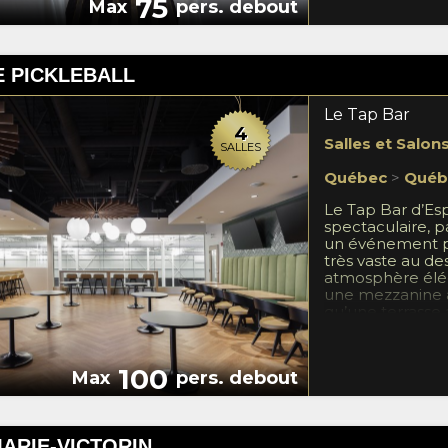
75
Max
pers. debout
 PICKLEBALL
Le Tap Bar
4
Salles et Salon
SALLES
Québec
>
Québ
Le Tap Bar d’Esp
spectaculaire, pa
un événement pr
très vaste au de
atmosphère éléga
une mezzanine av
qu’une terrasse
profiter pleine
Pickleball. Ave
cocktails et son 
100
Max
pers. debout
l’endroit idéal 
et plaisir dans 
ARIE-VICTORIN