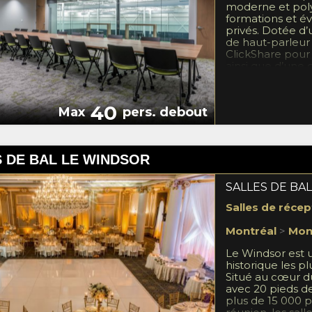
moderne et polyv
formations et é
privés. Dotée d’
de haut-parleur
ClickShare pour f
ainsi que d’une
intégrés, elle of
optimale pour l
professionnelle
40
Max
pers. debout
également un évi
contrôlable et u
permettant d’ad
besoins. Son ba
 DE BAL LE WINDSOR
imprenable sur le
unique. Située à 
permet de combi
SALLES DE BA
un service de no
Salles de récep
disponible sur p
Montréal
>
Mon
Le Windsor est u
historique les pl
Situé au cœur du
avec 20 pieds d
plus de 15 000 p