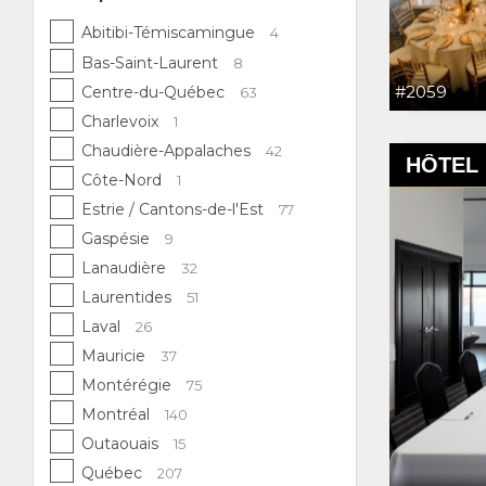
Abitibi-Témiscamingue
4
Bas-Saint-Laurent
8
#2059
Centre-du-Québec
63
Charlevoix
1
Chaudière-Appalaches
42
HÔTEL 
Côte-Nord
1
Estrie / Cantons-de-l'Est
77
Gaspésie
9
Lanaudière
32
Laurentides
51
Laval
26
Mauricie
37
Montérégie
75
Montréal
140
Outaouais
15
Québec
207