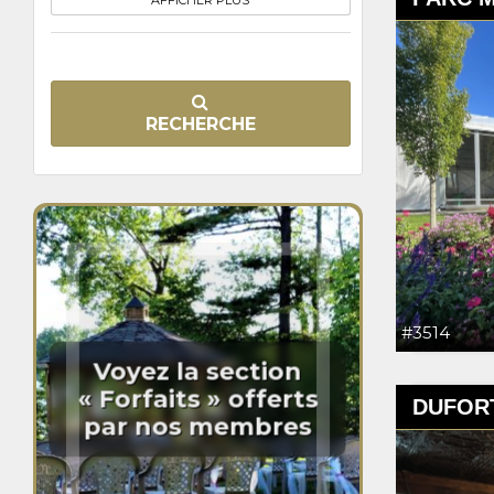
AFFICHER PLUS
RECHERCHE
#3514
Voyez la section
« Forfaits » offerts
DUFORT
par nos membres