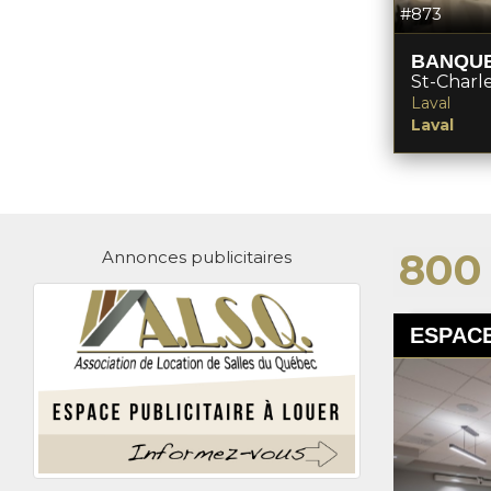
#873
BANQUE
St-Charl
Laval
Laval
800
Annonces publicitaires
ESPACE