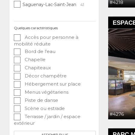
#4218
Saguenay-Lac-Saint-Jean
41
ESPACE
Quelques caractéristiques
Accès pour personne à
mobilité réduite
Bord de l'eau
Chapelle
Chapiteaux
Décor champêtre
Hébergement sur place
Menus végétariens
Piste de danse
Scène ou estrade
#4276
Terrasse / jardin / espace
extérieur
PARC M