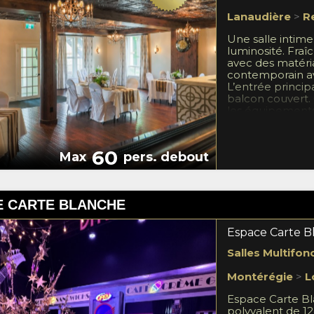
Lanaudière
>
R
Une salle intim
luminosité. Fra
avec des matéri
contemporain av
L’entrée princi
balcon couvert. 
les équipements 
clé-en-main do
extérieur afin d
mariage ou ren
60
Max
pers. debout
gratuitement. Vi
afin de visionne
E CARTE BLANCHE
Espace Carte B
Salles Multifon
Montérégie
>
L
Espace Carte Bl
polyvalent de 1