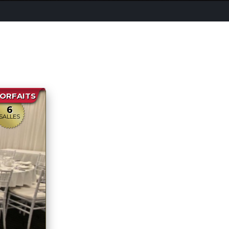
FORFAITS
6
SALLES