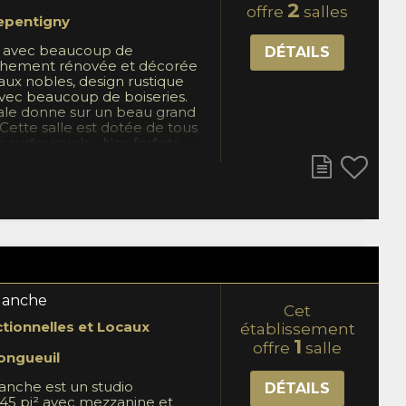
2
offre
salles
epentigny
e avec beaucoup de
DÉTAILS
îchement rénovée et décorée
aux nobles, design rustique
ec beaucoup de boiseries.
pale donne sur un beau grand
Cette salle est dotée de tous
audiovisuels. . Nos forfaits
nne accès à un espace
e faire la cérémonie de
ouvellement de voeux
sitez le DufortTraiteur.com
r le menu complet.
lanche
Cet
ctionnelles et Locaux
établissement
1
offre
salle
ongueuil
anche est un studio
DÉTAILS
245 pi² avec mezzanine et