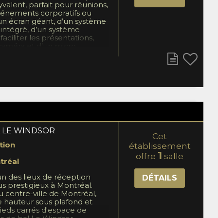
alent, parfait pour réunions,
vénements corporatifs ou
un écran géant, d’un système
 intégré, d’un système
aciliter les présentations,
 caméra et d’un micro
fre une configuration
es rencontres
s. Cette salle comprend
er, un frigidaire, un éclairage
n rideau motorisé,
apter l’ambiance selon vos
lcon privé avec vue
s terrains en fait un lieu
côté du bar sportif, elle
ner travail et détente, avec
L LE WINDSOR
Cet
urriture et de boissons
tion
lace.
établissement
1
offre
salle
tréal
n des lieux de réception
DÉTAILS
us prestigieux à Montréal.
 centre-ville de Montréal,
e hauteur sous plafond et
ieds carrés d'espace de