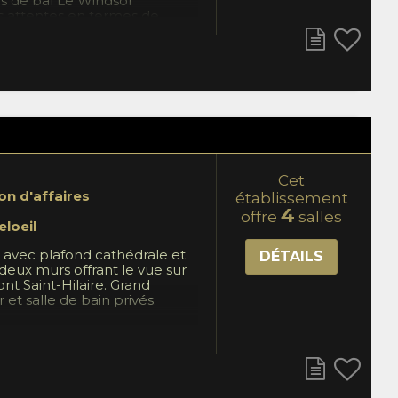
les de bal Le Windsor
s attentes en termes de
ns, conférences, galas,
ore levées de fonds. Nos
s d'événements vous
vers l'ensemble du processus
que votre expérience aux
e Windsor reste un moment
Cet
on d'affaires
établissement
4
offre
salles
eloeil
 avec plafond cathédrale et
DÉTAILS
 deux murs offrant le vue sur
Mont Saint-Hilaire. Grand
 et salle de bain privés.