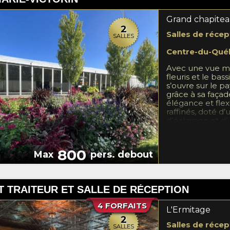
Grand chapite
2
Salles de récep
SALLES
Centre-du-Qué
Avec une vue ma
fleuris et le bas
s’ouvre sur le p
grâce à sa façad
élégance et flex
raffinés, doté d
d’éclairage et d
chapiteau semi-
bien les récepti
les plus festives
800
Max
pers. debout
événement, plusi
service de bar, 
de mobilier, na
cuisine, décorati
 TRAITEUR ET SALLE DE RÉCEPTION
encore. Compos
ressemble ! *Dis
4 FORFAITS
L'Ermitage
2
Salles de récep
SALLES