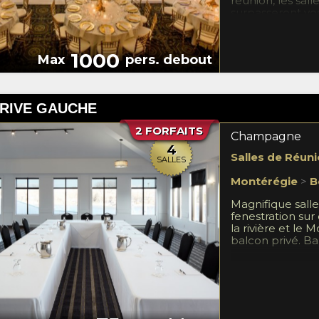
réunion, les sal
surpasseront vo
mariages, réunio
banquets ou enc
coordonnatrice
1000
Max
pers. debout
guideront à tra
pour s'assurer 
Salles de bal L
inoubliable!
RIVE GAUCHE
2 FORFAITS
Champagne
4
Salles de Réuni
SALLES
Montérégie
>
B
Magnifique salle
fenestration sur
la rivière et le 
balcon privé. Bar