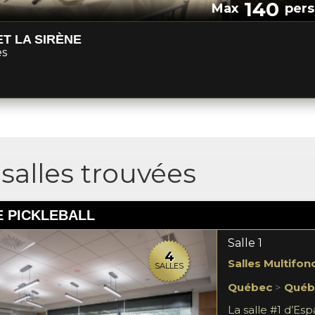
140
Max
pers
T LA SIRÈNE
es
salles trouvées
 PICKLEBALL
Salle 1
4
Salles Multifon
SALLES
Québec
>
Québ
La salle #1 d’Es