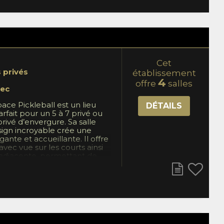
Cet
s privés
établissement
4
offre
salles
ec
ace Pickleball est un lieu
DÉTAILS
rfait pour un 5 à 7 privé ou
ivé d’envergure. Sa salle
sign incroyable crée une
nte et accueillante. Il offre
ec vue sur les courts ainsi
 adjacente, permettant de
ment de l’expérience Espace
c son superbe menu de
offre varié, le Tap Bar est
pour allier détente, ambiance
un cadre unique.