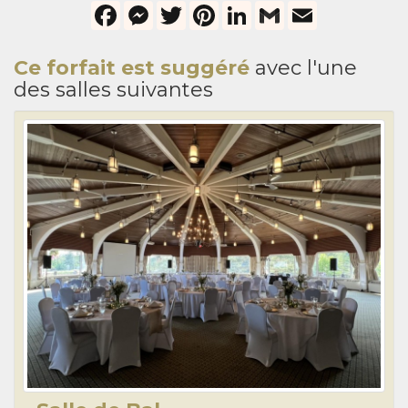
Facebook
Messenger
Twitter
Pinterest
LinkedIn
Gmail
Email
Ce forfait est suggéré
avec l'une
des salles suivantes