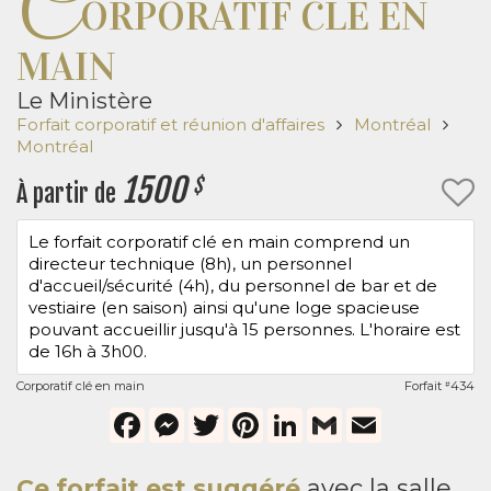
C
ORPORATIF CLÉ EN
MAIN
Le Ministère
Forfait corporatif et réunion d'affaires
Montréal
Montréal
1500
$
À partir de
Le forfait corporatif clé en main comprend un
directeur technique (8h), un personnel
d'accueil/sécurité (4h), du personnel de bar et de
vestiaire (en saison) ainsi qu'une loge spacieuse
pouvant accueillir jusqu'à 15 personnes. L'horaire est
de 16h à 3h00.
Corporatif clé en main
Forfait
434
#
Facebook
Messenger
Twitter
Pinterest
LinkedIn
Gmail
Email
Ce forfait est suggéré
avec la salle