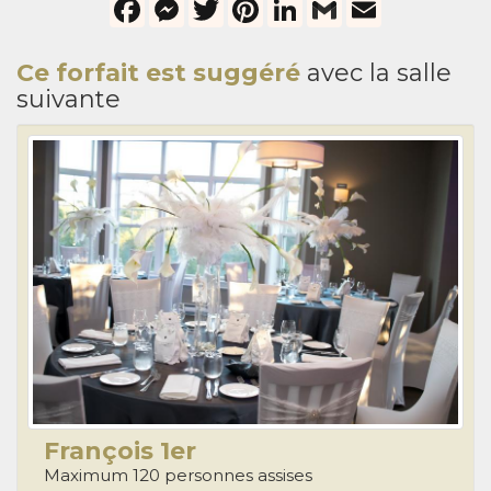
Facebook
Messenger
Twitter
Pinterest
LinkedIn
Gmail
Email
Ce forfait est suggéré
avec la salle
suivante
François 1er
Maximum 120 personnes assises