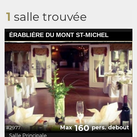
1
salle trouvée
ÉRABLIÈRE DU MONT ST-MICHEL
160
Max
pers. debout
#2977
Salle Principale