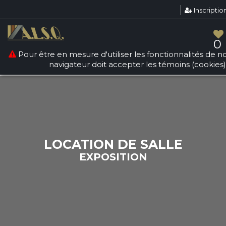
Inscriptio
Warning
: count(): Parameter must be an array or an object
that implements Countable in
/srv/users/sallesquebec/apps/sallesdereception/public
0
on line
268
Pour être en mesure d'utiliser les fonctionnalités de not
navigateur doit accepter les témoins (cookies)
LOCATION DE SALLE
EXPOSITION