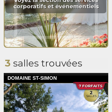
Voyez la section des services
corporatifs et événementiels
3
salles trouvées
DOMAINE ST-SIMON
7 FORFAITS
2
SALLES