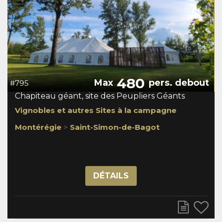
480
Max
pers. debout
#795
Chapiteau géant, site des Peupliers Géants
Vignobles et autres Sites à la campagne
Montérégie
>
Saint-Simon-de-Bagot
DÉTAILS