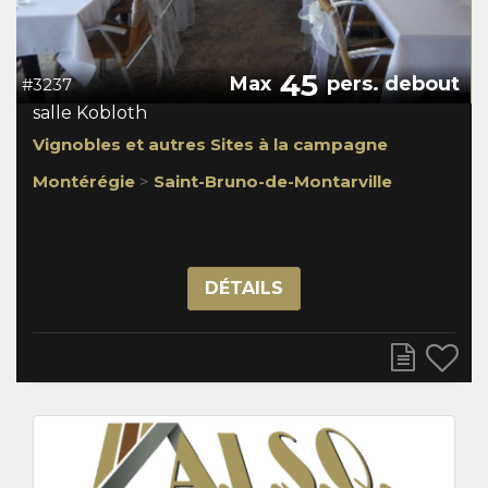
45
Max
pers. debout
#3237
salle Kobloth
Vignobles et autres Sites à la campagne
Montérégie
>
Saint-Bruno-de-Montarville
DÉTAILS