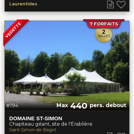
Laurentides
7 FORFAITS
VEDETTE
2
SALLES
440
Max
pers. debout
#794
DOMAINE ST-SIMON
Chapiteau géant, site de l'Érablière
Saint-Simon-de-Bagot