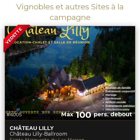
Vignobles et autres Sites à la
campagne
VEDETTE
100
Max
pers. debout
#4005
CHÂTEAU LILLY
Château Lilly-Ballroom