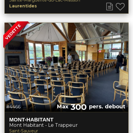
Sainte-Marguerite-du-Lac-Masson
Laurentides
VEDETTE
300
Max
pers. debout
#4466
MONT-HABITANT
Mont Habitant - Le Trappeur
Saint-Sauveur