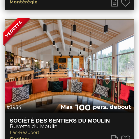
Montérégie
VEDETTE
100
Max
pers. debout
#3934
SOCIÉTÉ DES SENTIERS DU MOULIN
Buvette du Moulin
Lac-Beauport
Québec