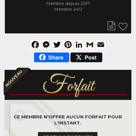
Membre depuis 2017
Membre 2412
Facebook
Messenger
Twitter
Pinterest
LinkedIn
Gmail
Email
Share
Post
NOUVEAU
F
orfait
CE MEMBRE N'OFFRE AUCUN FORFAIT POUR
L'INSTANT.