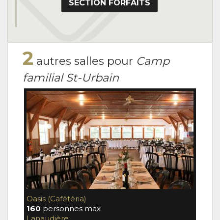
SECTION FORFAITS
2
autres salles pour
Camp
familial St-Urbain
Oasis (Cafétéria)
Mosa
160
personnes max
52
pe
Lanaudière
Lana