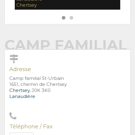
Chertsey
Cher
CAMP FAMILIAL 
Adresse
Camp familial St-Urbain
1651, chemin de Chertsey
Chertsey
, J0K 3K0
Lanaudière
Téléphone / Fax