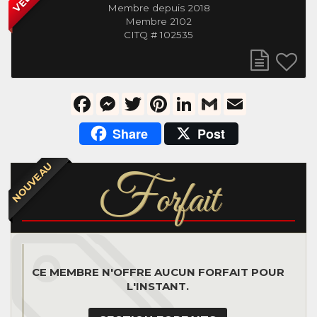
Membre depuis 2018
Membre 2102
CITQ # 102535
Facebook
Messenger
Twitter
Pinterest
LinkedIn
Gmail
Email
Share
Post
NOUVEAU
F
orfait
CE MEMBRE N'OFFRE AUCUN FORFAIT POUR
L'INSTANT.