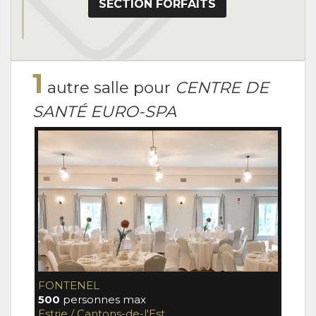
SECTION FORFAITS
1
autre salle pour
CENTRE DE
SANTÉ EURO-SPA
FONTENEL
500
personnes max
Estrie / Cantons-de-l'Est