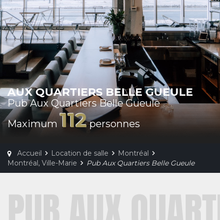
AUX QUARTIERS BELLE GUEULE
Pub Aux Quartiers Belle Gueule
112
Maximum
personnes
Accueil
Location de salle
Montréal
Montréal, Ville-Marie
Pub Aux Quartiers Belle Gueule
PUB AUX QUART