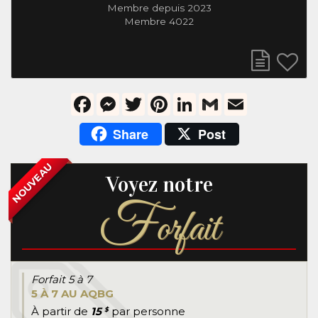
Membre depuis 2023
Membre 4022
Facebook
Messenger
Twitter
Pinterest
LinkedIn
Gmail
Email
Share
Post
NOUVEAU
Voyez notre
F
orfait
Forfait 5 à 7
5 À 7 AU AQBG
À partir de
15
par personne
$