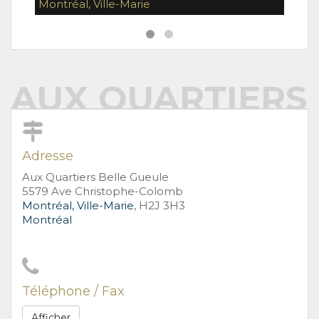
Montréal, Ville-Marie
Montr
AUX QUARTIERS
Adresse
Aux Quartiers Belle Gueule
5579 Ave Christophe-Colomb
Montréal, Ville-Marie
, H2J 3H3
Montréal
Téléphone / Fax
Afficher