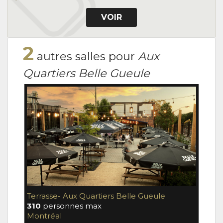
VOIR
2
autres salles pour
Aux
Quartiers Belle Gueule
Terrasse- Aux Quartiers Belle Gueule
AQB
310
personnes max
120
p
Montréal
Mont