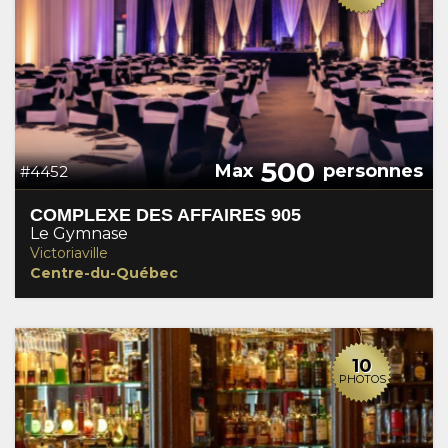
500
Max
personnes
#4452
COMPLEXE DES AFFAIRES 905
Le Gymnase
Victoriaville
Centre-du-Québec
10
PHOTOS