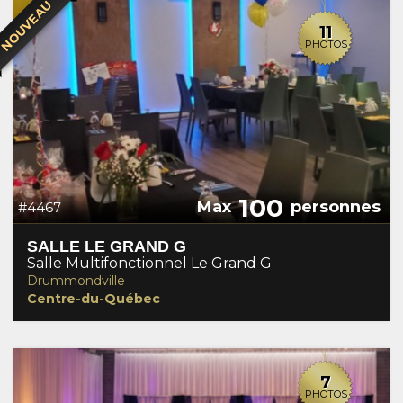
NOUVEAU
11
PHOTOS
100
Max
personnes
#4467
SALLE LE GRAND G
Salle Multifonctionnel Le Grand G
Drummondville
Centre-du-Québec
7
PHOTOS