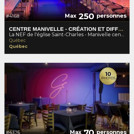
250
Max
personnes
#4168
CENTRE MANIVELLE - CRÉATION ET DIFFUSION DES ARTS
La NEF de l'église Saint-Charles - Manivelle centre de création
Québec
Québec
10
PHOTOS
70
Max
personnes
#4376