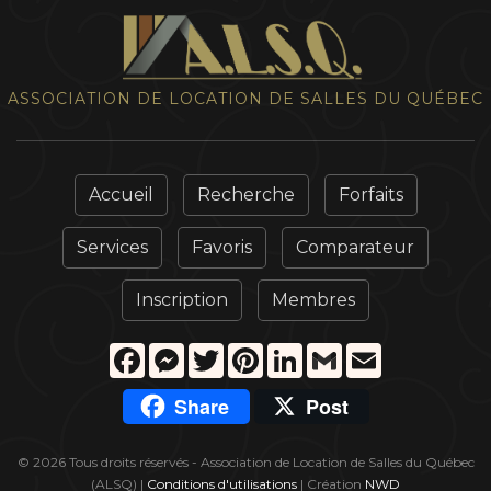
ASSOCIATION DE LOCATION DE SALLES DU QUÉBEC
Accueil
Recherche
Forfaits
Services
Favoris
Comparateur
Inscription
Membres
Facebook
Messenger
Twitter
Pinterest
LinkedIn
Gmail
Email
Share
Post
© 2026 Tous droits réservés - Association de Location de Salles du Québec
(ALSQ) |
Conditions d'utilisations
| Création
NWD