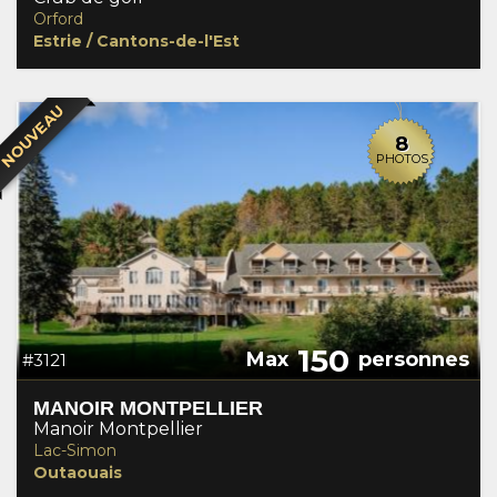
Orford
Estrie / Cantons-de-l'Est
NOUVEAU
8
PHOTOS
150
Max
personnes
#3121
MANOIR MONTPELLIER
Manoir Montpellier
Lac-Simon
Outaouais