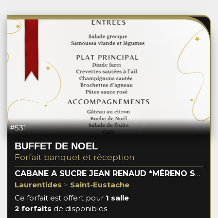
#531
BUFFET DE NOEL
Forfait banquet et réception
CABANE A SUCRE JEAN RENAUD *MÈRENO SERVICE*
Laurentides
>
Saint-Eustache
Ce forfait est offert pour
1 salle
2 forfaits
de disponibles