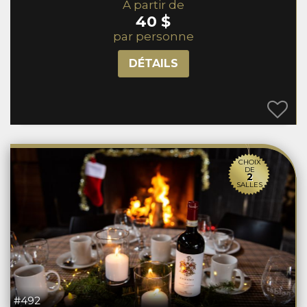
À partir de
40 $
par personne
DÉTAILS
CHOIX
DE
2
SALLES
#492