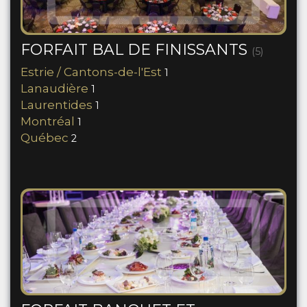
FORFAIT BAL DE FINISSANTS
(5)
Estrie / Cantons-de-l'Est
1
Lanaudière
1
Laurentides
1
Montréal
1
Québec
2