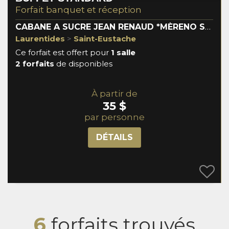
Forfait banquet et réception
CABANE A SUCRE JEAN RENAUD *MÈRENO SERVICE*
Laurentides
>
Saint-Eustache
Ce forfait est offert pour
1 salle
2 forfaits
de disponibles
À partir de
35 $
par personne
DÉTAILS
6
forfaits trouvés