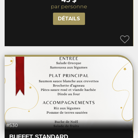
par personne
DÉTAILS
#530
BUFFET STANDARD