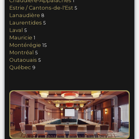
Chaudière-Appalaches
1
Estrie / Cantons-de-l'Est
5
Lanaudière
8
Laurentides
5
Laval
5
Mauricie
1
Montérégie
15
Montréal
5
Outaouais
5
Québec
9