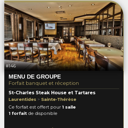
#146
MENU DE GROUPE
Forfait banquet et réception
St-Charles Steak House et Tartares
Laurentides
>
Sainte-Thérèse
Ce forfait est offert pour
1 salle
1 forfait
de disponible