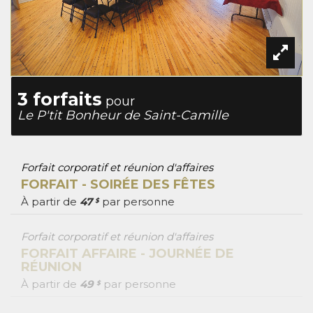
3 forfaits
pour
Le P'tit Bonheur de Saint-Camille
Forfait corporatif et réunion d'affaires
FORFAIT - SOIRÉE DES FÊTES
À partir de
47
par personne
$
Forfait corporatif et réunion d'affaires
FORFAIT AFFAIRE - JOURNÉE DE
RÉUNION
À partir de
49
par personne
$