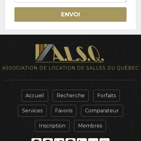
ENVOI
ASSOCIATION DE LOCATION DE SALLES DU QUÉBEC
Accueil
Recherche
Forfaits
Services
Favoris
Comparateur
Inscription
Membres
Facebook
Messenger
Twitter
Pinterest
LinkedIn
Gmail
Email