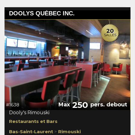
DOOLYS QUÉBEC INC.
20
SALLES
250
Max
pers. debout
#1638
Dooly's Rimouski
Restaurants et Bars
Bas-Saint-Laurent
>
Rimouski