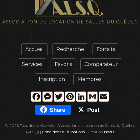
ASSOCIATION DE LOCATION DE SALLES DU QUÉBEC
Accueil
Recherche
Forfaits
Services
Favoris
Comparateur
Inscription
Membres
Facebook
Messenger
Twitter
Pinterest
LinkedIn
Gmail
Email
Share
Post
© 2026 Tous droits réservés - Association de Location de Salles du Québec
(ALSQ) |
Conditions d'utilisations
| Création
NWD