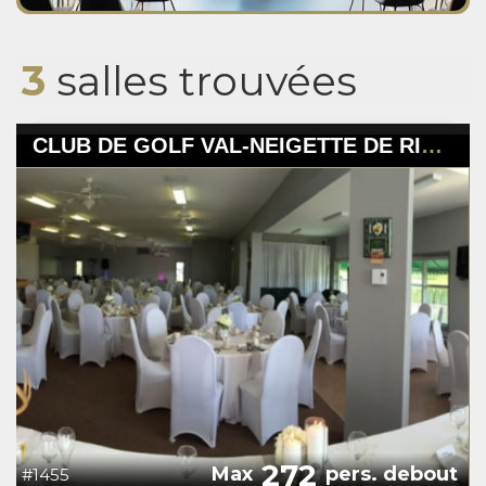
3
salles trouvées
CLUB DE GOLF VAL-NEIGETTE DE RIMOUSKI
272
Max
pers. debout
#1455