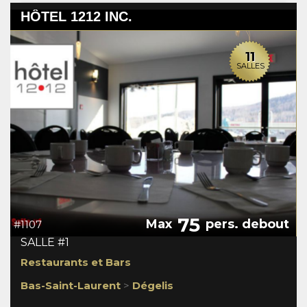
HÔTEL 1212 INC.
11
SALLES
75
Max
pers. debout
#1107
SALLE #1
Restaurants et Bars
Bas-Saint-Laurent
>
Dégelis