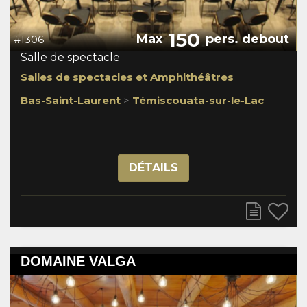
150
Max
pers. debout
#1306
Salle de spectacle
Salles de spectacles et Amphithéâtres
Bas-Saint-Laurent
>
Témiscouata-sur-le-Lac
DÉTAILS
DOMAINE VALGA