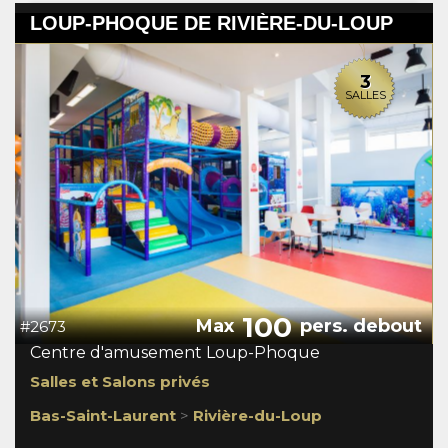
LOUP-PHOQUE DE RIVIÈRE-DU-LOUP
3
SALLES
100
Max
pers. debout
#2673
Centre d'amusement Loup-Phoque
Salles et Salons privés
Bas-Saint-Laurent
>
Rivière-du-Loup