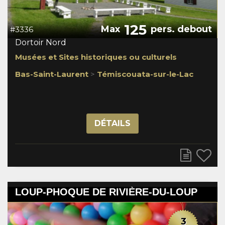
125
Max
pers. debout
#3336
Dortoir Nord
Musées et Sites historiques ou culturels
Bas-Saint-Laurent
>
Témiscouata-sur-le-Lac
DÉTAILS
LOUP-PHOQUE DE RIVIÈRE-DU-LOUP
3