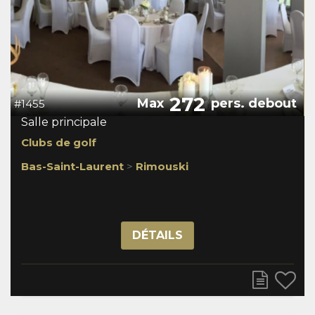
272
Max
pers. debout
#1455
Salle principale
Clubs de golf
Bas-Saint-Laurent
>
Rimouski
DÉTAILS