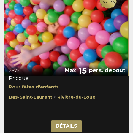
SALLES
15
Max
pers. debout
#2672
Phoque
Pour fêtes d'enfants
Bas-Saint-Laurent
>
Rivière-du-Loup
DÉTAILS