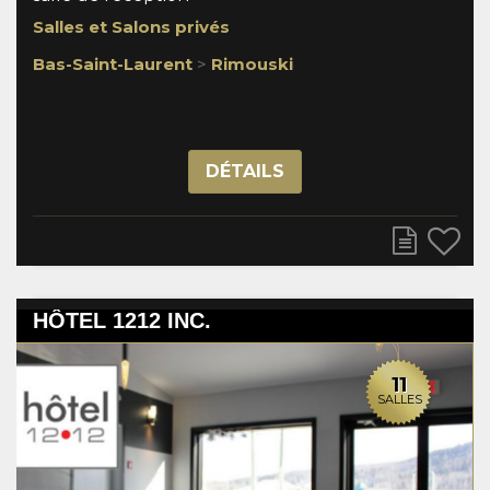
Salles et Salons privés
Bas-Saint-Laurent
>
Rimouski
DÉTAILS
HÔTEL 1212 INC.
11
SALLES