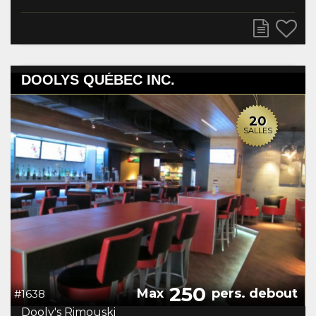
DOOLYS QUÉBEC INC.
20
SALLES
250
Max
pers. debout
#1638
Dooly's Rimouski