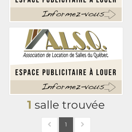
1
salle trouvée
1