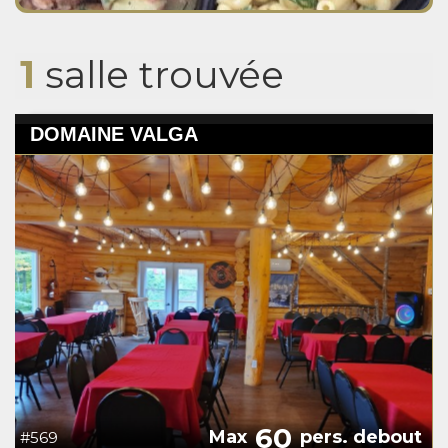
1
salle trouvée
DOMAINE VALGA
60
Max
pers. debout
#569