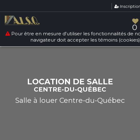
Inscriptio
Warning
: count(): Parameter must be an array or an object
that implements Countable in
/srv/users/sallesquebec/apps/sallesdereception/public
0
on line
268
Pour être en mesure d'utiliser les fonctionnalités de not
navigateur doit accepter les témoins (cookies)
LOCATION DE SALLE
CENTRE-DU-QUÉBEC
Salle à louer Centre-du-Québec