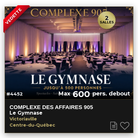
VEDETTE
2
SALLES
600
Max
pers. debout
#4452
COMPLEXE DES AFFAIRES 905
Le Gymnase
Victoriaville
Centre-du-Québec