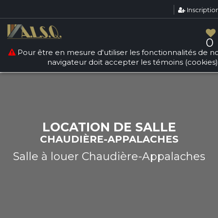
Inscriptio
Warning
: count(): Parameter must be an array or an object
that implements Countable in
/srv/users/sallesquebec/apps/sallesdereception/public
0
on line
268
Pour être en mesure d'utiliser les fonctionnalités de not
navigateur doit accepter les témoins (cookies)
LOCATION DE SALLE
CHAUDIÈRE-APPALACHES
Salle à louer Chaudière-Appalaches