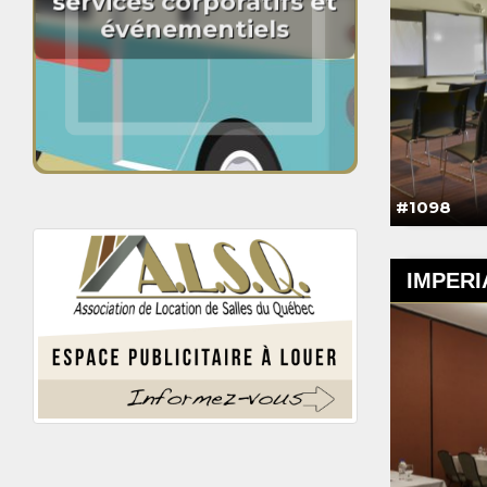
services corporatifs et
événementiels
#1098
IMPERI