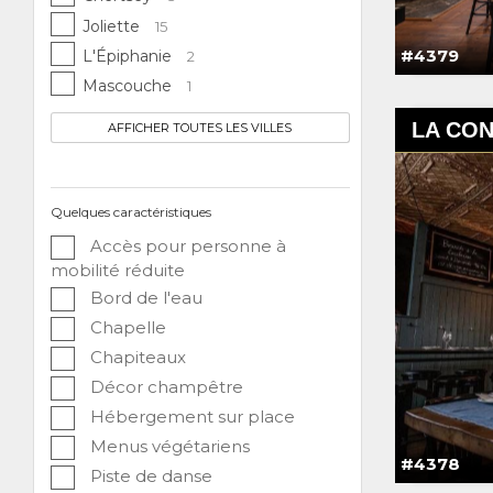
Joliette
15
#4379
L'Épiphanie
2
Mascouche
1
LA CON
AFFICHER TOUTES LES VILLES
Quelques caractéristiques
Accès pour personne à
mobilité réduite
Bord de l'eau
Chapelle
Chapiteaux
Décor champêtre
Hébergement sur place
Menus végétariens
#4378
Piste de danse