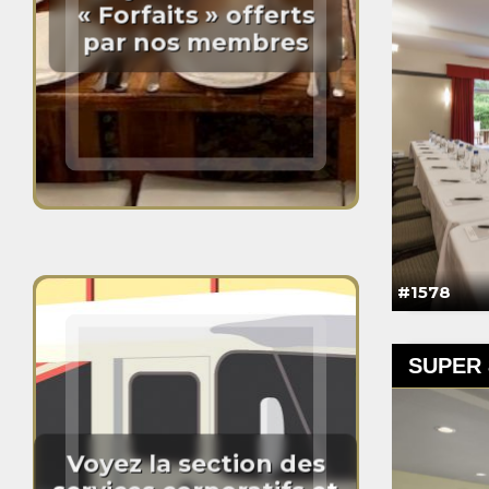
« Forfaits » offerts
par nos membres
#1578
SUPER 
Voyez la section des