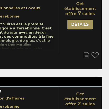
Cet
ctionnelles et Locaux
établissement
7
offre
salles
errebonne
t Suites est le premier
DÉTAILS
égorie à Terrebonne. C’est
t du jour avec un décor
t des commodités à la fine
hnologie, de plus, c’est le
gion Des Moulins
 Hôtel Boutique ». Très
tué stratégiquement près
640, 25 et 15, Impéria
errebonne est tout donné
e vos rencontres d’affaires
ces en famille. Ses 4
ptions avec accès à une
asse ainsi que ses
ites sauront vous séduire.
r un bon repas, un
à 7, des rencontres entre
t
Cet
ail d’affaires, le service
on d'affaires
t l’atmosphère branchée de
établissement
 Bistro bar Martini Grill
2
offre
salles
errebonne
 attentes. Tout ce qui nous