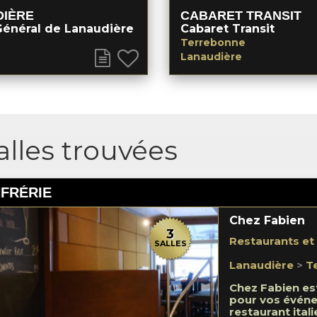
DIÈRE
CABARET TRANSIT
Général de Lanaudière
Cabaret Transit
Terrebonne
Lanaudière
alles trouvées
FRÉRIE
Chez Fabien
3
Restaurants et
SALLES
Lanaudière
>
T
Chez Fabien est
pour vos événe
restaurant itali