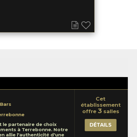
Cet
 Bars
établissement
3
offre
salles
errebonne
 le partenaire de choix
DÉTAILS
ments à Terrebonne. Notre
en allie l'authenticité d'une