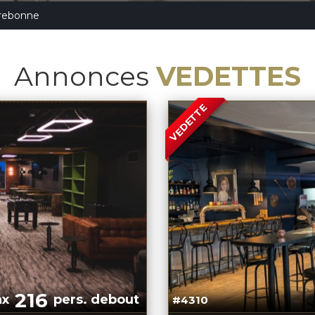
rebonne
Annonces
VEDETTES
VEDETTE
216
ax
pers. debout
#4310