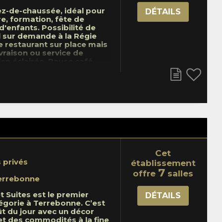
ous! La salle Royal vous
rez-de-chaussée, idéal pour
DÉTAILS
nité de tenir une réunion,
re, formation, fête de
une réception de 2 à 120
d'enfants. Possibilité de
n le montage requis.
l sur demande à la Régie
l sans frais Service de
e restaurant sur place mais
boissons opéré par notre
ivraison ou service de
auration
bien éclairée. Pause café
 place ainsi que équipement
Cet
s privés
établissement
7
offre
salles
errebonne
t Suites est le premier
DÉTAILS
égorie à Terrebonne. C’est
t du jour avec un décor
t des commodités à la fine