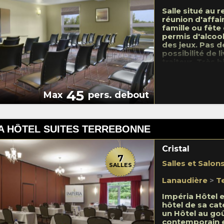
manque…c’est v
Salle situé au 
offre l'opportu
réunion d'affai
un cocktail ou 
famille ou fête 
personnes selo
permis d'alcoo
Internet sans fi
des jeux. Pas d
nourriture et 
possibilité de l
service de rest
traiteur. Très 
disponible sur
audiovisuel.
45
Max
pers. debout
A HÔTEL SUITES TERREBONNE
Cristal
7
Salles et Salon
SALLES
Lanaudière
>
T
Impéria Hôtel e
hôtel de sa cat
un Hôtel au goû
contemporain e