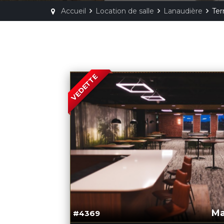
Accueil
Location de salle
Lanaudière
Ter
VEDETTE
M
#4369