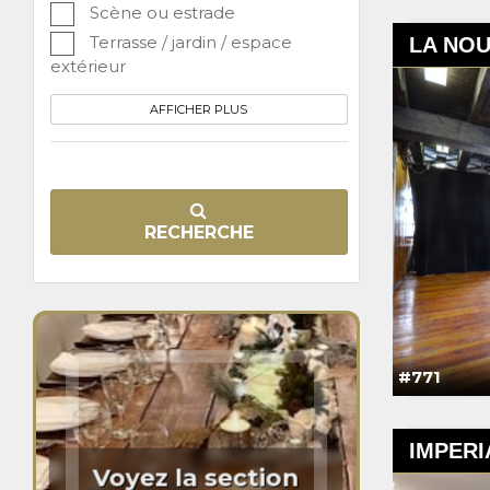
Scène ou estrade
Terrasse / jardin / espace
LA NOU
extérieur
AFFICHER PLUS
RECHERCHE
#771
IMPERI
Voyez la section