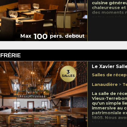
cuisine génére
chaleureuse et 
des moments m
notre expérienc
l'organisation 
soupers d'affai
proposons deux 
100
Max
pers. debout
Une salle priva
accueillir jusqu'
manger princip
convivial pouva
FRÉRIE
événements jus
équipe vous a
personnalisé e
Le Xavier Sall
formules culin
3
Salles de récep
l'honneur une c
SALLES
La commodité e
Lanaudière
>
T
stationnement 
derrière le res
La salle de réc
projet pour un
Vieux-Terrebon
savoureux et s
qu'un simple li
puis 1987.
immersive au 
patrimoniale e
1805. Nous avo
historique en u