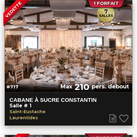
1 FORFAIT
VEDETTE
7
SALLES
210
Max
pers. debout
#717
CABANE À SUCRE CONSTANTIN
Salle # 1
Saint-Eustache
Laurentides