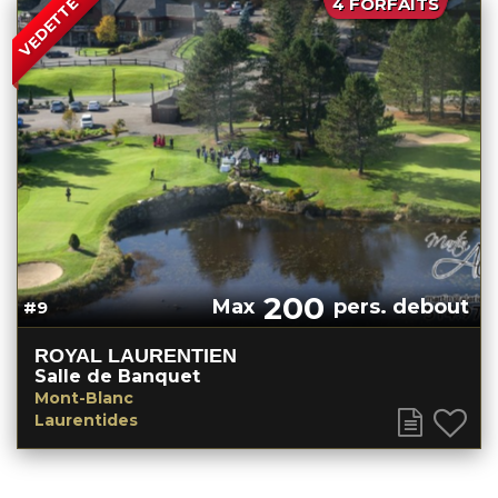
4 FORFAITS
VEDETTE
200
Max
pers. debout
#9
ROYAL LAURENTIEN
Salle de Banquet
Mont-Blanc
Laurentides