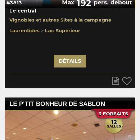
192
Max
pers. debout
#3813
Le central
Vignobles et autres Sites à la campagne
Laurentides
>
Lac-Supérieur
DÉTAILS
LE P'TIT BONHEUR DE SABLON
3 FORFAITS
12
SALLES