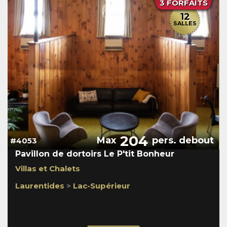
3 FORFAITS
12
SALLES
204
Max
pers. debout
#4053
Pavillon de dortoirs Le P'tit Bonheur
Villas et Chalets
Laurentides
>
Lac-Supérieur