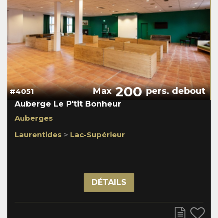
200
Max
pers. debout
#4051
Auberge Le P'tit Bonheur
Auberges
Laurentides
>
Lac-Supérieur
DÉTAILS