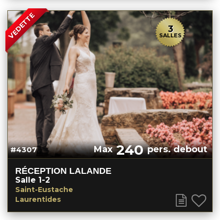
VEDETTE
3
SALLES
240
Max
pers. debout
#4307
RÉCEPTION LALANDE
Salle 1-2
Saint-Eustache
Laurentides