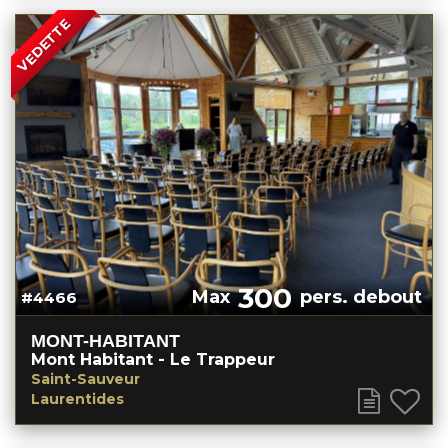
VEDETTE
300
Max
pers. debout
#4466
MONT-HABITANT
Mont Habitant - Le Trappeur
Saint-Sauveur
Laurentides