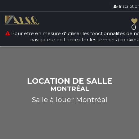
Inscriptio
Warning
: count(): Parameter must be an array or an object
that implements Countable in
/srv/users/sallesquebec/apps/sallesdereception/public
0
on line
268
Pour être en mesure d'utiliser les fonctionnalités de not
navigateur doit accepter les témoins (cookies)
LOCATION DE SALLE
MONTRÉAL
Salle à louer Montréal