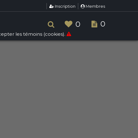
Inscription
Membres
pps/sallesdereception/public/inc/search.php
on line
268
0
0
ccepter les témoins (cookies).