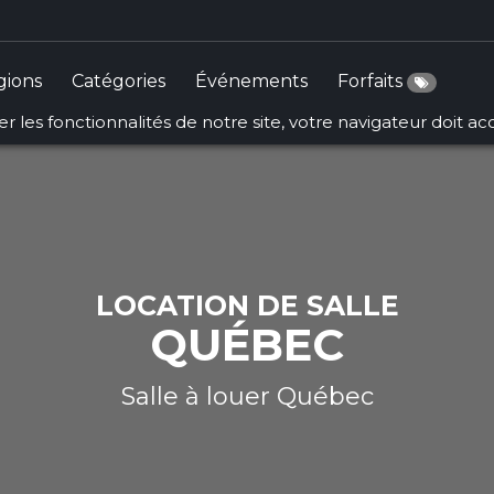
ct that implements Countable in
/srv/users/sallesquebec/a
gions
Catégories
Événements
Forfaits
r les fonctionnalités de notre site, votre navigateur doit a
LOCATION DE SALLE
QUÉBEC
Salle à louer Québec