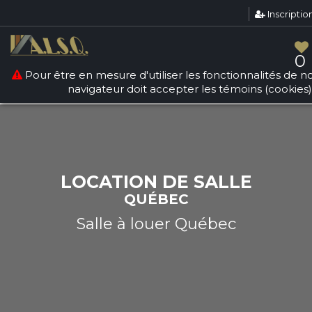
Inscriptio
Warning
: count(): Parameter must be an array or an object
that implements Countable in
/srv/users/sallesquebec/apps/sallesdereception/public
0
on line
268
Pour être en mesure d'utiliser les fonctionnalités de not
navigateur doit accepter les témoins (cookies)
LOCATION DE SALLE
QUÉBEC
Salle à louer Québec