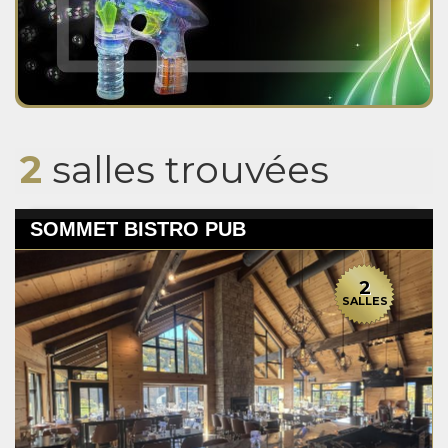
2
salles trouvées
SOMMET BISTRO PUB
2
SALLES