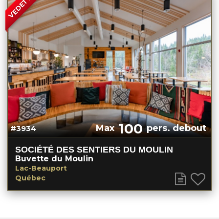
VEDETTE
100
Max
pers. debout
#3934
SOCIÉTÉ DES SENTIERS DU MOULIN
Buvette du Moulin
Lac-Beauport
Québec