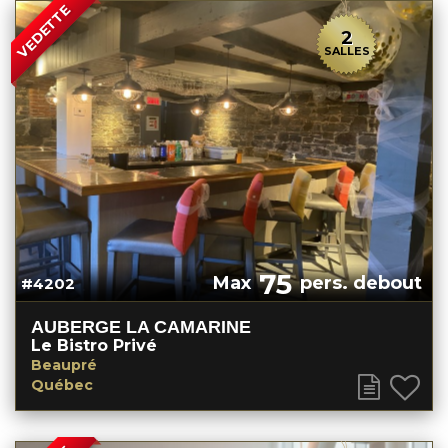
VEDETTE
2
SALLES
75
Max
pers. debout
#4202
AUBERGE LA CAMARINE
Le Bistro Privé
Beaupré
Québec