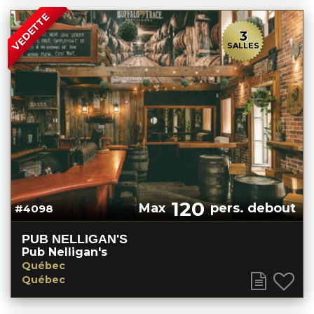
VEDETTE
3
SALLES
120
Max
pers. debout
#4098
PUB NELLIGAN'S
Pub Nelligan's
Québec
Québec