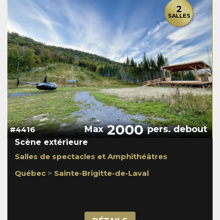
2
SALLES
2000
Max
pers. debout
#4416
Scène extérieure
Salles de spectacles et Amphithéâtres
Québec
>
Sainte-Brigitte-de-Laval