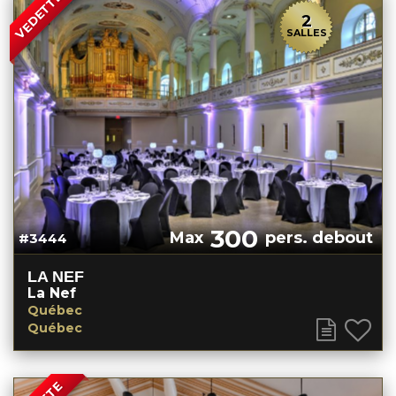
VEDETTE
2
SALLES
300
Max
pers. debout
#3444
LA NEF
La Nef
Québec
Québec