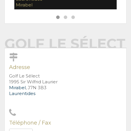
Mirabel
Mira
GOLF LE SÉLECT
Adresse
Golf Le Sélect
1995 Sir Wilfrid Laurier
Mirabel
, J7N 3B3
Laurentides
Téléphone / Fax