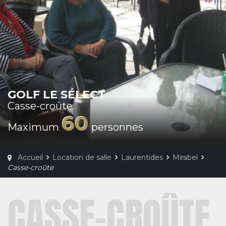
GOLF LE SÉLECT
Casse-croûte
60
Maximum
personnes
Accueil
Location de salle
Laurentides
Mirabel
Casse-croûte
CASSE-CROÛTE