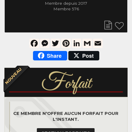
Membre depuis 2017
Membre 576
Facebook
Messenger
Twitter
Pinterest
LinkedIn
Gmail
Email
Share
Post
NOUVEAU
F
orfait
CE MEMBRE N'OFFRE AUCUN FORFAIT POUR
L'INSTANT.