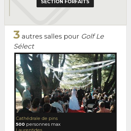
SECTION FORFAITS
3
autres salles pour
Golf Le
Sélect
Cathédrale de pins
Chap
500
personnes max
500
Laurentides
Laur